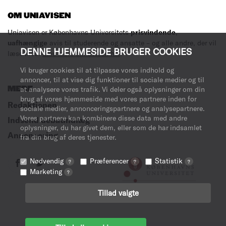
OM UNIAVISEN
Uniavisen er Københavns Universitets
prisvindende
,
uafhængige
avis til studerende og ansatte – og alle andre, der vil
DENNE HJEMMESIDE BRUGER COOKIES
læse med.
Læs mere om avisen her
.
Vi bruger cookies til at tilpasse vores indhold og
annoncer, til at vise dig funktioner til sociale medier og til
MERE
at analysere vores trafik. Vi deler også oplysninger om din
brug af vores hjemmeside med vores partnere inden for
Redaktionen
sociale medier, annonceringspartnere og analysepartnere.
Vores partnere kan kombinere disse data med andre
Indsend debatindlæg
oplysninger, du har givet dem, eller som de har indsamlet
Annoncering
fra din brug af deres tjenester.
Nødvendig
Præferencer
Statistik
?
?
?
Marketing
?
Tillad valgte