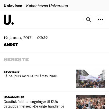
Uniavisen
Københavns Universitet
19. januar, 2017
—
02:29
ANDET
SENESTE
STUDIELIV
Få høj puls med KU til årets Pride
UDDANNELSE
Drastisk fald i ansøgninger til KU's
datauddannelser: »De unge handler på