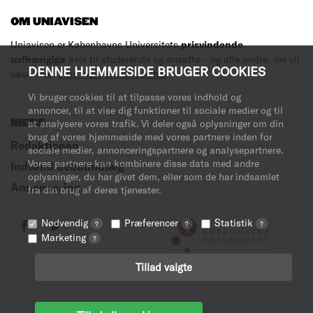
OM UNIAVISEN
Uniavisen er Københavns Universitets
prisvindende
,
uafhængige
avis til studerende og ansatte – og alle andre, der vil
DENNE HJEMMESIDE BRUGER COOKIES
læse med.
Læs mere om avisen her
.
Vi bruger cookies til at tilpasse vores indhold og
annoncer, til at vise dig funktioner til sociale medier og til
MERE
at analysere vores trafik. Vi deler også oplysninger om din
brug af vores hjemmeside med vores partnere inden for
Redaktionen
sociale medier, annonceringspartnere og analysepartnere.
Vores partnere kan kombinere disse data med andre
Indsend debatindlæg
oplysninger, du har givet dem, eller som de har indsamlet
Annoncering
fra din brug af deres tjenester.
Nødvendig
Præferencer
Statistik
?
?
?
Marketing
?
Tillad valgte