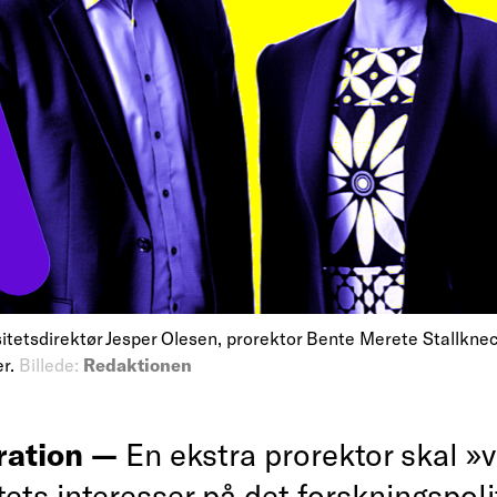
sitetsdirektør Jesper Olesen, prorektor Bente Merete Stallknec
er.
Billede:
Redaktionen
ration —
En ekstra prorektor skal »
tets interesser på det forskningspoli