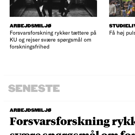
ARBEJDSMILJØ
STUDIELI
Forsvarsforskning rykker tættere på
Få høj pul
KU og rejser svære spørgsmål om
forskningsfrihed
SENESTE
ARBEJDSMILJØ
Forsvarsforskning rykke
svære spørgsmål om fo