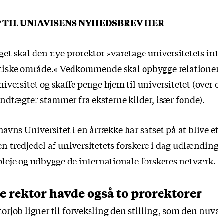
P TIL UNIAVISENS NYHEDSBREV HER
get skal den nye prorektor
»varetage universitetets int
tiske område.« Vedkommende skal opbygge relationer
ersitet og skaffe penge hjem til universitetet (over e
indtægter stammer fra eksterne kilder, især fonde).
avns Universitet i en årrække har satset på at blive e
 en tredjedel af universitetets forskere i dag udlændin
pleje og udbygge de internationale forskeres netværk.
e rektor havde også to prorektorer
orjob ligner til forveksling den stilling, som den nuv