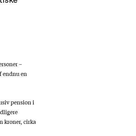
ersoner –
af endnu en
usiv pension i
idligere
n kroner, cirka