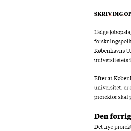
SKRIV DIG O
Ifølge jobopsla
forskningspoli
Københavns Univ
universitetets 
Efter at Københ
universitet, er
prorektor skal 
Den forrig
Det nye prorekt