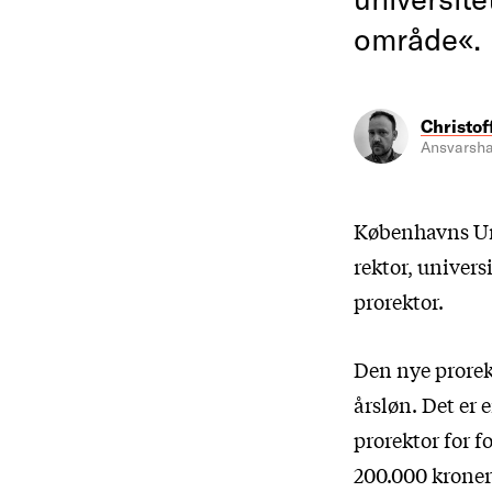
område«.
Christof
Ansvarsha
Københavns Univ
rektor, univers
prorektor.
Den nye prorek
årsløn. Det er 
prorektor for f
200.000 kroner