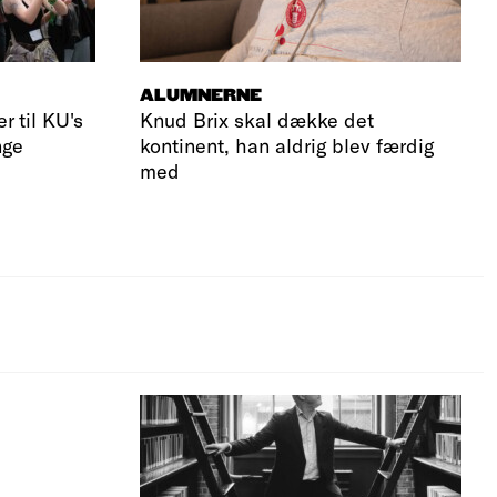
ALUMNERNE
r til KU's
Knud Brix skal dække det
nge
kontinent, han aldrig blev færdig
med