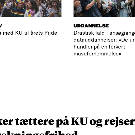
V
UDDANNELSE
s med KU til årets Pride
Drastisk fald i ansøgninge
datauddannelser: »De u
handler på en forkert
mavefornemmelse«
r tættere på KU og rejser
rskningsfrihed