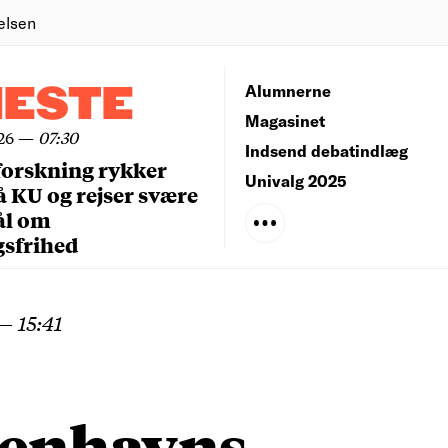
elsen
NESTE
Alumnerne
Magasinet
26
—
07:30
Indsend debatindlæg
forskning rykker
Univalg 2025
å KU og rejser svære
ål om
gsfrihed
—
15:41
enhavns