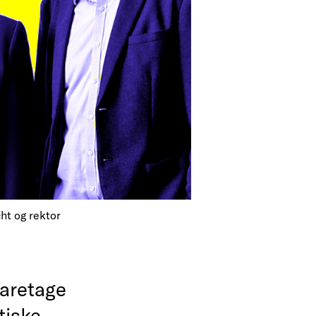
ht og rektor
varetage
tiske