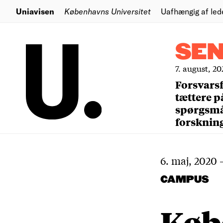
Uniavisen
Københavns Universitet
Uafhængig af led
SE
7. august, 20
Forsvars
tættere p
spørgsm
forsknin
6. maj, 2020
CAMPUS
Køb