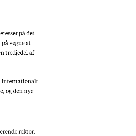
eresser på det
 på vegne af
n tredjedel af
t internationalt
ge, og den nye
ærende rektor,