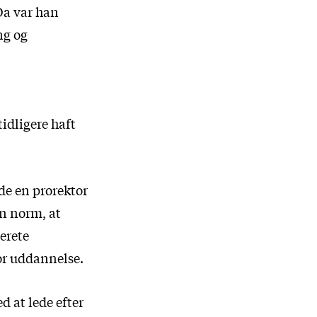
Da var han
ng og
idligere haft
de en prorektor
en norm, at
erete
for uddannelse.
 at lede efter