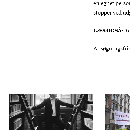
en egnet perso
stopper ved udg
LÆS OGSÅ:
To
Ansøgningsfrist