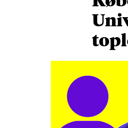
Univ
top