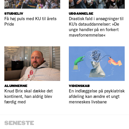
STUDIELIV
UDDANNELSE
Få høj puls med KU til årets
Drastisk fald i ansøgninger til
Pride
KU's datauddannelser: »De
unge handler på en forkert
mavefornemmelse«
ALUMNERNE
VIDENSKAB
Knud Brix skal dække det
En indlæggelse på psykiatrisk
kontinent, han aldrig blev
afdeling kan ændre et ungt
færdig med
menneskes livsbane
SENESTE