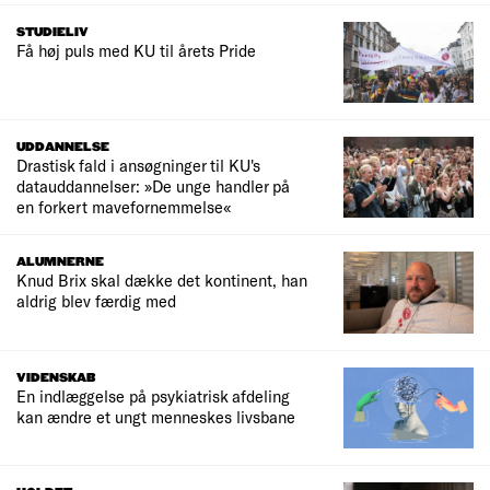
STUDIELIV
Få høj puls med KU til årets Pride
UDDANNELSE
Drastisk fald i ansøgninger til KU's
datauddannelser: »De unge handler på
en forkert mavefornemmelse«
ALUMNERNE
Knud Brix skal dække det kontinent, han
aldrig blev færdig med
VIDENSKAB
En indlæggelse på psykiatrisk afdeling
kan ændre et ungt menneskes livsbane