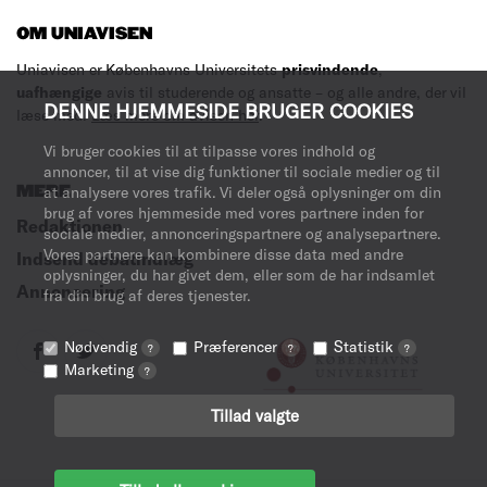
OM UNIAVISEN
Uniavisen er Københavns Universitets
prisvindende
,
uafhængige
avis til studerende og ansatte – og alle andre, der vil
DENNE HJEMMESIDE BRUGER COOKIES
læse med.
Læs mere om avisen her
.
Vi bruger cookies til at tilpasse vores indhold og
annoncer, til at vise dig funktioner til sociale medier og til
MERE
at analysere vores trafik. Vi deler også oplysninger om din
brug af vores hjemmeside med vores partnere inden for
Redaktionen
sociale medier, annonceringspartnere og analysepartnere.
Vores partnere kan kombinere disse data med andre
Indsend debatindlæg
oplysninger, du har givet dem, eller som de har indsamlet
Annoncering
fra din brug af deres tjenester.
Nødvendig
Præferencer
Statistik
?
?
?
Marketing
?
Tillad valgte