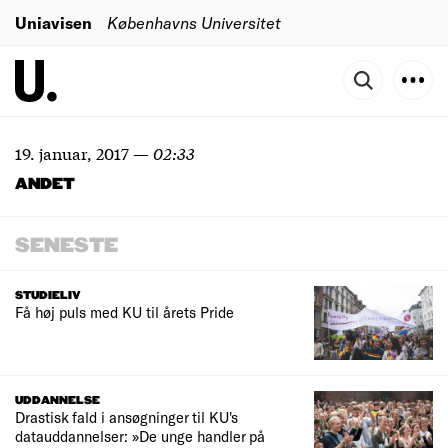
Uniavisen
Københavns Universitet
19. januar, 2017
—
02:33
ANDET
SENESTE
STUDIELIV
Få høj puls med KU til årets Pride
UDDANNELSE
Drastisk fald i ansøgninger til KU's
datauddannelser: »De unge handler på