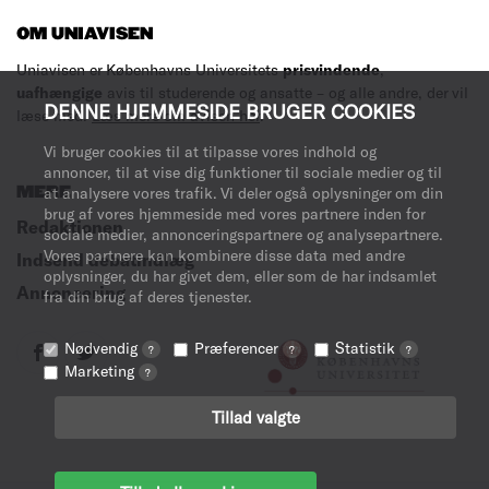
OM UNIAVISEN
Uniavisen er Københavns Universitets
prisvindende
,
uafhængige
avis til studerende og ansatte – og alle andre, der vil
DENNE HJEMMESIDE BRUGER COOKIES
læse med.
Læs mere om avisen her
.
Vi bruger cookies til at tilpasse vores indhold og
annoncer, til at vise dig funktioner til sociale medier og til
MERE
at analysere vores trafik. Vi deler også oplysninger om din
brug af vores hjemmeside med vores partnere inden for
Redaktionen
sociale medier, annonceringspartnere og analysepartnere.
Vores partnere kan kombinere disse data med andre
Indsend debatindlæg
oplysninger, du har givet dem, eller som de har indsamlet
Annoncering
fra din brug af deres tjenester.
Nødvendig
Præferencer
Statistik
?
?
?
Marketing
?
Tillad valgte