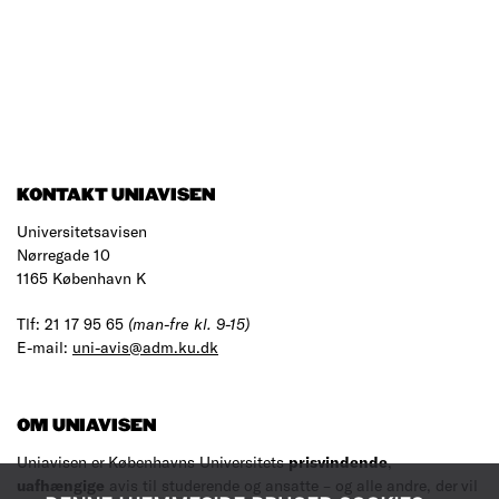
KONTAKT UNIAVISEN
Universitetsavisen
Nørregade 10
1165 København K
Tlf: 21 17 95 65
(man-fre kl. 9-15)
E-mail:
uni-avis@adm.ku.dk
OM UNIAVISEN
Uniavisen er Københavns Universitets
prisvindende
,
uafhængige
avis til studerende og ansatte – og alle andre, der vil