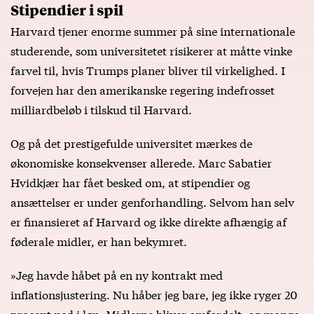
Stipendier i spil
Harvard tjener enorme summer på sine internationale
studerende, som universitetet risikerer at måtte vinke
farvel til, hvis Trumps planer bliver til virkelighed. I
forvejen har den amerikanske regering indefrosset
milliardbeløb i tilskud til Harvard.
Og på det prestigefulde universitet mærkes de
økonomiske konsekvenser allerede. Marc Sabatier
Hvidkjær har fået besked om, at stipendier og
ansættelser er under genforhandling. Selvom han selv
er finansieret af Harvard og ikke direkte afhængig af
føderale midler, er han bekymret.
»Jeg havde håbet på en ny kontrakt med
inflationsjustering. Nu håber jeg bare, jeg ikke ryger 20
procent ned i løn. Midlerne bliver omfordelt, og mange