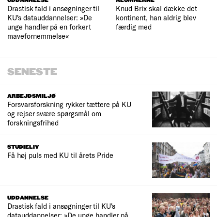
UDDANNELSE
ALUMNERNE
Drastisk fald i ansøgninger til
Knud Brix skal dække det
KU's datauddannelser: »De
kontinent, han aldrig blev
unge handler på en forkert
færdig med
mavefornemmelse«
SENESTE
ARBEJDSMILJØ
Forsvarsforskning rykker tættere på KU
og rejser svære spørgsmål om
forskningsfrihed
STUDIELIV
Få høj puls med KU til årets Pride
UDDANNELSE
Drastisk fald i ansøgninger til KU's
datauddannelser: »De unge handler på