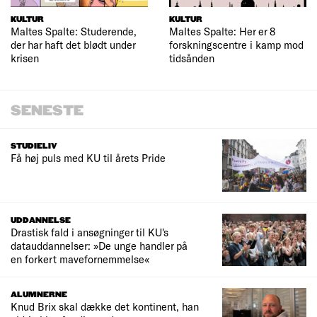
KULTUR
KULTUR
Maltes Spalte: Studerende,
Maltes Spalte: Her er 8
der har haft det blødt under
forskningscentre i kamp mod
krisen
tidsånden
SENESTE
STUDIELIV
Få høj puls med KU til årets Pride
UDDANNELSE
Drastisk fald i ansøgninger til KU's
datauddannelser: »De unge handler på
en forkert mavefornemmelse«
ALUMNERNE
Knud Brix skal dække det kontinent, han