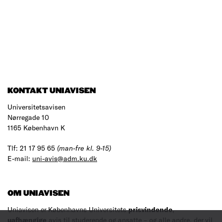
KONTAKT UNIAVISEN
Universitetsavisen
Nørregade 10
1165 København K
Tlf: 21 17 95 65
(man-fre kl. 9-15)
E-mail:
uni-avis@adm.ku.dk
OM UNIAVISEN
Uniavisen er Københavns Universitets
prisvindende
,
uafhængige
avis til studerende og ansatte – og alle andre, der vil