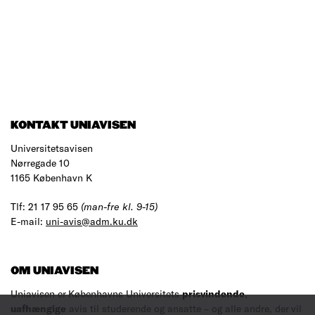
KONTAKT UNIAVISEN
Universitetsavisen
Nørregade 10
1165 København K
Tlf: 21 17 95 65
(man-fre kl. 9-15)
E-mail:
uni-avis@adm.ku.dk
OM UNIAVISEN
Uniavisen er Københavns Universitets
prisvindende
,
uafhængige
avis til studerende og ansatte – og alle andre, der vil