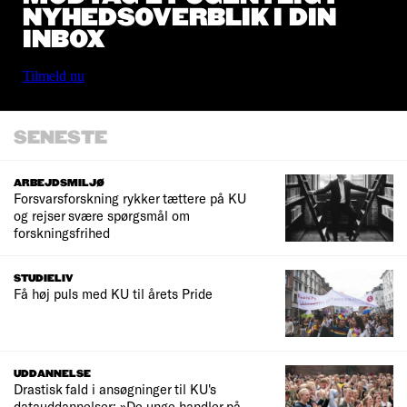
NYHEDSOVERBLIK I DIN
INBOX
Tilmeld nu
SENESTE
ARBEJDSMILJØ
Forsvarsforskning rykker tættere på KU
og rejser svære spørgsmål om
forskningsfrihed
STUDIELIV
Få høj puls med KU til årets Pride
UDDANNELSE
Drastisk fald i ansøgninger til KU's
datauddannelser: »De unge handler på