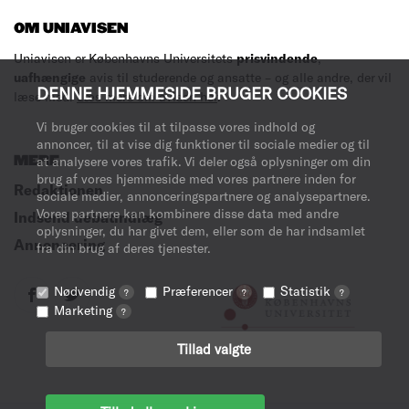
OM UNIAVISEN
Uniavisen er Københavns Universitets
prisvindende
,
uafhængige
avis til studerende og ansatte – og alle andre, der vil
DENNE HJEMMESIDE BRUGER COOKIES
læse med.
Læs mere om avisen her
.
Vi bruger cookies til at tilpasse vores indhold og
annoncer, til at vise dig funktioner til sociale medier og til
MERE
at analysere vores trafik. Vi deler også oplysninger om din
brug af vores hjemmeside med vores partnere inden for
Redaktionen
sociale medier, annonceringspartnere og analysepartnere.
Vores partnere kan kombinere disse data med andre
Indsend debatindlæg
oplysninger, du har givet dem, eller som de har indsamlet
Annoncering
fra din brug af deres tjenester.
Nødvendig
Præferencer
Statistik
?
?
?
Marketing
?
Tillad valgte