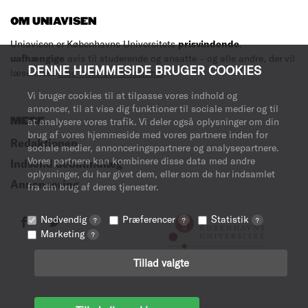
OM UNIAVISEN
Uniavisen er Københavns Universitets
prisvindende
,
uafhængige
avis til studerende og ansatte – og alle andre, der vil
DENNE HJEMMESIDE BRUGER COOKIES
læse med.
Læs mere om avisen her
.
Vi bruger cookies til at tilpasse vores indhold og
annoncer, til at vise dig funktioner til sociale medier og til
MERE
at analysere vores trafik. Vi deler også oplysninger om din
brug af vores hjemmeside med vores partnere inden for
Redaktionen
sociale medier, annonceringspartnere og analysepartnere.
Vores partnere kan kombinere disse data med andre
Indsend debatindlæg
oplysninger, du har givet dem, eller som de har indsamlet
Annoncering
fra din brug af deres tjenester.
Nødvendig
Præferencer
Statistik
?
?
?
Marketing
?
Tillad valgte