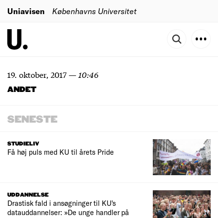
Uniavisen
Københavns Universitet
19. oktober, 2017
—
10:46
ANDET
SENESTE
STUDIELIV
Få høj puls med KU til årets Pride
UDDANNELSE
Drastisk fald i ansøgninger til KU's
datauddannelser: »De unge handler på