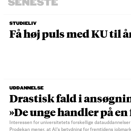
SENESTE
STUDIELIV
Få høj puls med KU til å
UDDANNELSE
Drastisk fald i ansøgni
»De unge handler på e
Interessen for universitetets forskellige datauddannelser 
Prodekan mener, at AI's betydning for fremtidens jobmar