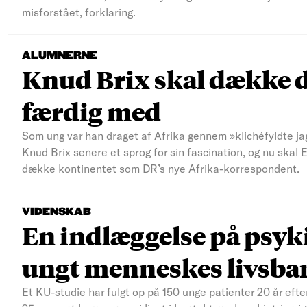
misforstået, forklaring.
ALUMNERNE
Knud Brix skal dække d
færdig med
Som ung var han draget af Afrika gennem »klichéfyldte jag
Knud Brix senere et sprog for sin fascination, og nu skal
dække kontinentet som DR’s nye Afrika-korrespondent.
VIDENSKAB
En indlæggelse på psyki
ungt menneskes livsba
Et KU-studie har fulgt op på 150 unge patienter 20 år efte