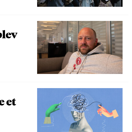
blev
e et