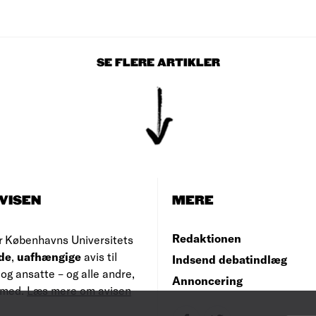
SE FLERE ARTIKLER
VISEN
MERE
Redaktionen
r Københavns Universitets
de
,
uafhængige
avis til
Indsend debatindlæg
og ansatte – og alle andre,
Annoncering
e med.
Læs mere om avisen