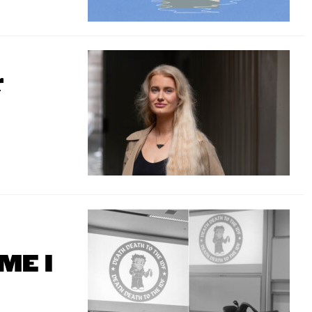
r
ME I