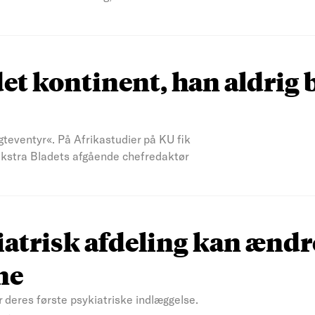
et kontinent, han aldrig 
teventyr«. På Afrikastudier på KU fik
 Ekstra Bladets afgående chefredaktør
atrisk afdeling kan ændr
ne
r deres første psykiatriske indlæggelse.