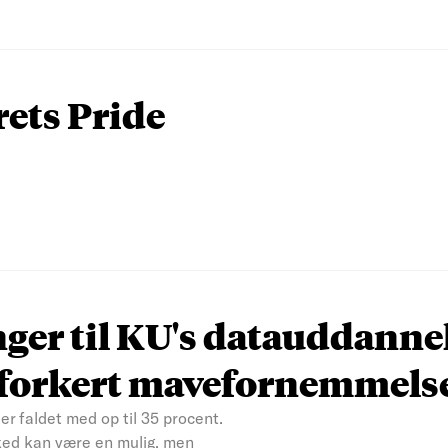
rets Pride
nger til KU's datauddanne
n forkert mavefornemmels
er faldet med op til 35 procent.
ked kan være en mulig, men