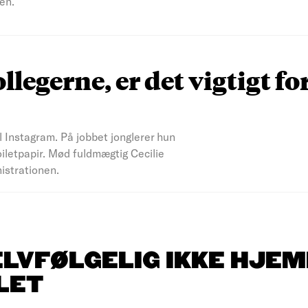
en.
ollegerne, er det vigtigt fo
il Instagram. På jobbet jonglerer hun
iletpapir. Mød fuldmægtig Cecilie
nistrationen.
ELVFØLGELIG IKKE HJEM
LET