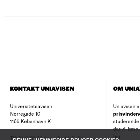
KONTAKT UNIAVISEN
OM UNIA
Universitetsavisen
Uniavisen e
Nørregade 10
prisvinden
1165 København K
studerende 
der vil læs
her
.
Tlf: 21 17 95 65
(man-fre kl. 9-15)