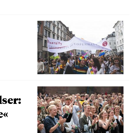
lser:
e«