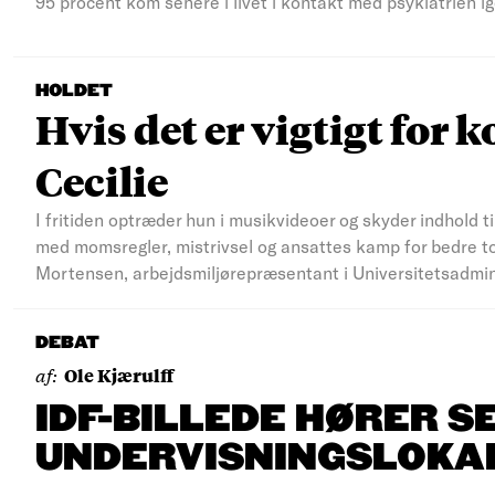
95 procent kom senere i livet i kontakt med psykiatrien ig
HOLDET
Hvis det er vigtigt for k
Cecilie
I fritiden optræder hun i musikvideoer og skyder indhold t
med momsregler, mistrivsel og ansattes kamp for bedre to
Mortensen, arbejdsmiljørepræsentant i Universitetsadmi
DEBAT
af:
Ole Kjærulff
IDF-BILLEDE HØRER S
UNDERVISNINGSLOKA