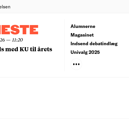
elsen
NESTE
Alumnerne
Magasinet
026
—
11:20
Indsend debatindlæg
ls med KU til årets
Univalg 2025