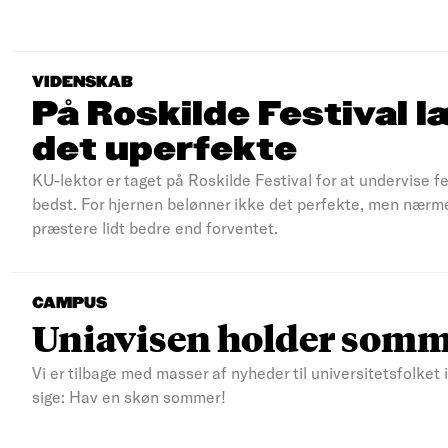
VIDENSKAB
På Roskilde Festival l
det uperfekte
KU-lektor er taget på Roskilde Festival for at undervise f
bedst. For hjernen belønner ikke det perfekte, men nærmer
præstere lidt bedre end forventet.
CAMPUS
Uniavisen holder somm
Vi er tilbage med masser af nyheder til universitetsfolket ig
sige: Hav en skøn sommer!