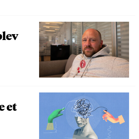
blev
e et