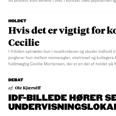
95 procent kom senere i livet i kontakt med psykiatrien ig
HOLDET
Hvis det er vigtigt for k
Cecilie
I fritiden optræder hun i musikvideoer og skyder indhold ti
jonglerer hun mellem momsregler, mistrivsel og kollegers 
fuldmægtig Cecilie Mortensen, der er en del af holdet på 
DEBAT
af:
Ole Kjærulff
IDF-BILLEDE HØRER S
UNDERVISNINGSLOKA