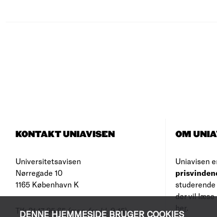
KONTAKT UNIAVISEN
OM UNIA
Universitetsavisen
Uniavisen e
Nørregade 10
prisvinden
1165 København K
studerende 
der vil læs
her
.
Tlf: 21 17 95 65
(man-fre kl. 9-15)
DENNE HJEMMESIDE BRUGER COOKIES