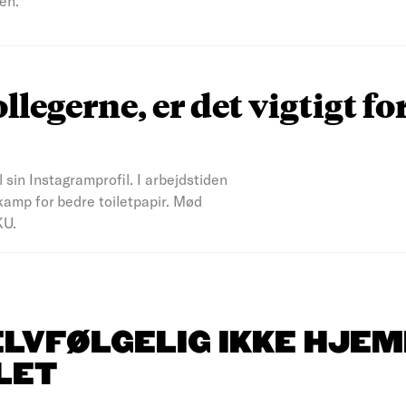
en.
ollegerne, er det vigtigt fo
l sin Instagramprofil. I arbejdstiden
kamp for bedre toiletpapir. Mød
KU.
ELVFØLGELIG IKKE HJEM
LET