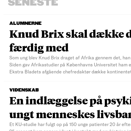
SENESTE
ALUMNERNE
Knud Brix skal dække d
færdig med
Som ung blev Knud Brix draget af Afrika gennem det, han s
Siden gav Afrikastudier på Københavns Universitet ham et 
Ekstra Bladets afgående chefredaktør dække kontinente
VIDENSKAB
En indlæggelse på psyki
ungt menneskes livsba
Et KU-studie har fulgt op på 150 unge patienter 20 år efte