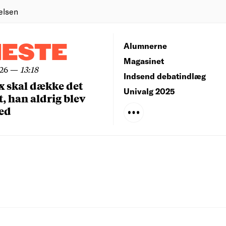
elsen
NESTE
Alumnerne
Magasinet
026
—
13:18
Indsend debatindlæg
x skal dække det
Univalg 2025
, han aldrig blev
ed