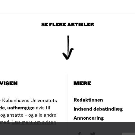
SE FLERE ARTIKLER
VISEN
MERE
Redaktionen
r Københavns Universitets
de
,
uafhængige
avis til
Indsend debatindlæg
og ansatte – og alle andre,
Annoncering
e med.
Læs mere om avisen