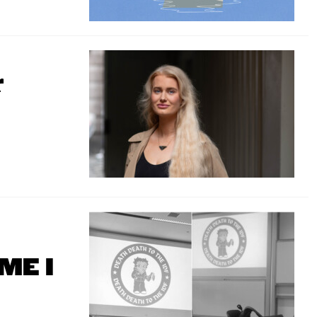
r
ME I