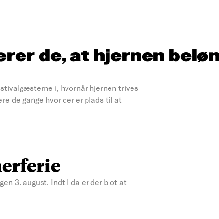
ærer de, at hjernen belø
estivalgæsterne i, hvornår hjernen trives
e de gange hvor der er plads til at
erferie
en 3. august. Indtil da er der blot at