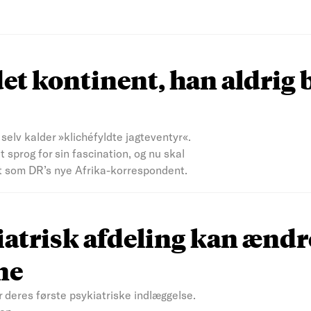
et kontinent, han aldrig 
elv kalder »klichéfyldte jagteventyr«.
sprog for sin fascination, og nu skal
t som DR’s nye Afrika-korrespondent.
atrisk afdeling kan ændr
ne
r deres første psykiatriske indlæggelse.