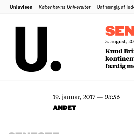
Uniavisen
Københavns Universitet
Uafhængig af led
SE
5. august, 2
Knud Bri
kontinent
færdig m
19. januar, 2017
—
03:56
ANDET