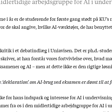
dlertidige arbejdsgruppe for AI i unde
e i år er de studerende for første gang stødt på KU’s
vor de skal angive, hvilke AI-værktøjer, de har benyttet
kritik i et
debatindlæg i Uniavisen
. Det er ph.d.-stud
skriver, at han forstår vores fortvivlelse over, hvad m
ksamener og AI – men at dette ikke er den rigtige løsn
 ‘deklaration’ om AI-brug ved eksamen er dømt til at f
kke for hans indspark og interesse for AI i undervisnin
mmer fra os i den midlertidige arbejdsgruppe for AI i