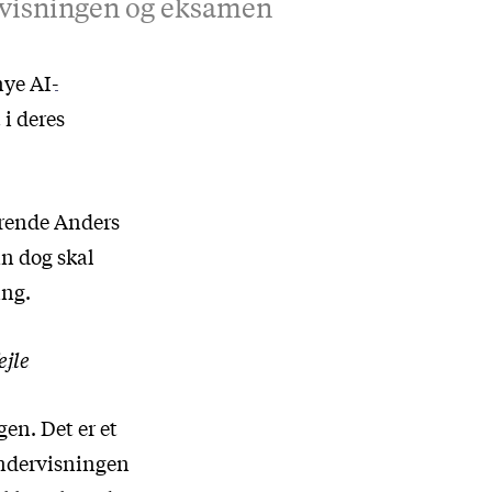
rvisningen og eksamen
 nye
AI-
 i deres
erende Anders
an dog skal
ing.
ejle
gen. Det er et
 undervisningen