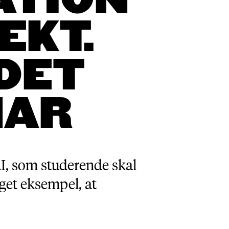
ATION
EKT.
DET
HAR
AI, som studerende skal
get eksempel, at