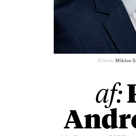
Billede:
Miklos S
af:
Andre