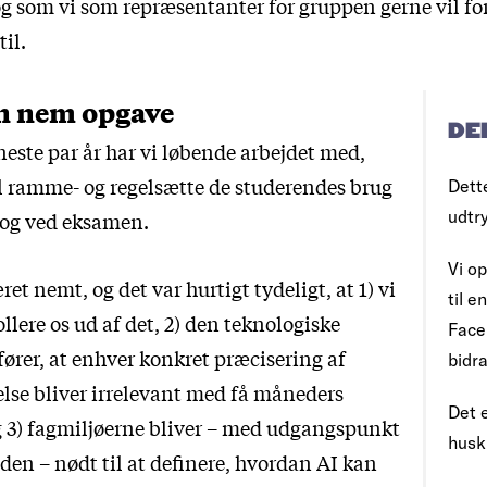
g som vi som repræsentanter for gruppen gerne vil fo
til.
n nem opgave
DE
este par år har vi løbende arbejdet med,
l ramme- og regelsætte de studerendes brug
Dett
udtr
r og ved eksamen.
Vi op
ret nemt, og det var hurtigt tydeligt, at 1) vi
til 
llere os ud af det, 2) den teknologiske
Face
ører, at enhver konkret præcisering af
bidra
else bliver irrelevant med få måneders
Det e
3) fagmiljøerne bliver – med udgangspunkt
husk
den – nødt til at definere, hvordan AI kan