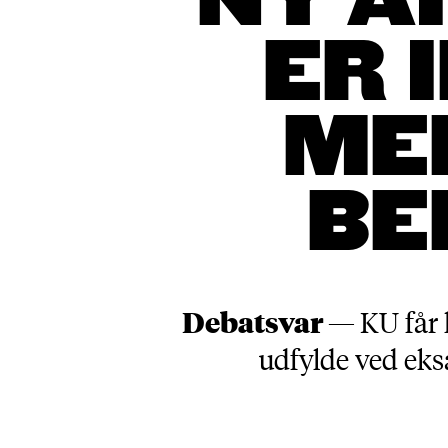
NY A
ER 
ME
BE
Debatsvar —
KU får 
udfylde ved eks