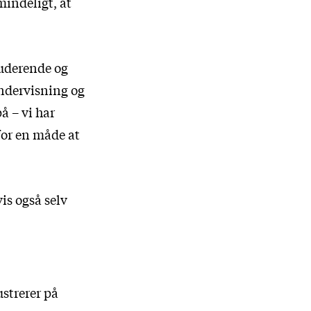
mindeligt, at
studerende og
undervisning og
å – vi har
for en måde at
is også selv
strerer på