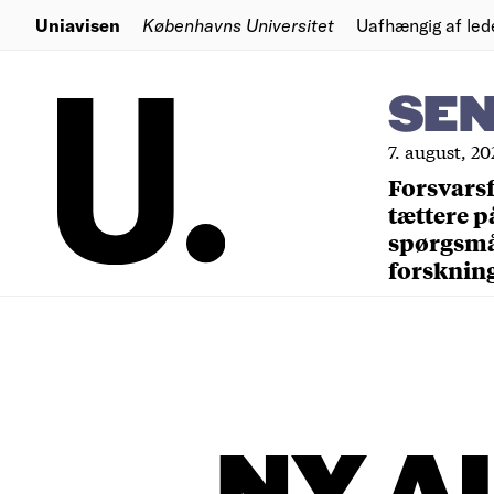
Uniavisen
Københavns Universitet
Uafhængig af led
SE
7. august, 20
Forsvars
tættere p
spørgsm
forsknin