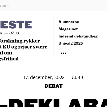
elsen
NESTE
Alumnerne
Magasinet
26
—
07:30
Indsend debatindlæg
forskning rykker
Univalg 2025
å KU og rejser svære
ål om
gsfrihed
17. december, 2025
—
12:44
DEBAT