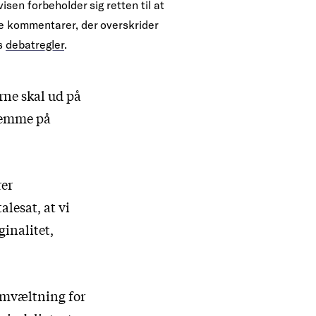
isen forbeholder sig retten til at
te kommentarer, der overskrider
s
debatregler
.
erne skal ud på
klemme på
rer
talesat
, at vi
ginalitet,
omvæltning for