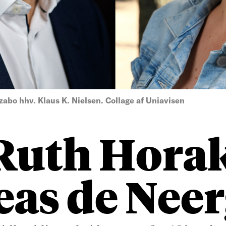
zabo hhv. Klaus K. Nielsen. Collage af Uniavisen
Ruth Horak
as de Nee