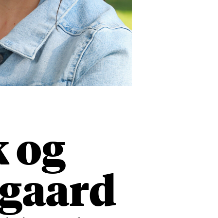
 og
rgaard