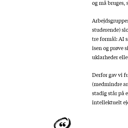
og må bruges, 
Arbejdsgruppen
studerende) slo
tre formål: AI 
isen og prøve 
uklarheder elle
Derfor gav vi f
(medmindre and
stadig står på
intellektuelt 