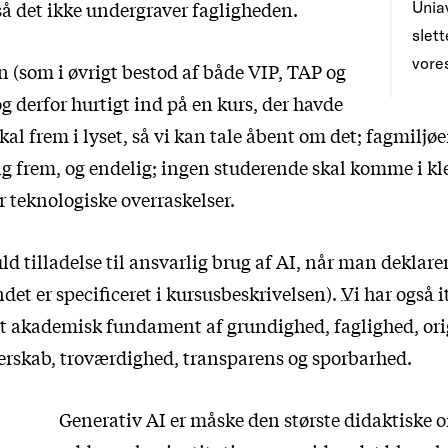
så det ikke undergraver fagligheden.
Uniav
slet
vore
 (som i øvrigt bestod af både VIP, TAP og
g derfor hurtigt ind på en kurs, der havde
skal frem i lyset, så vi kan tale åbent om det; fagmiljø
sig frem, og endelig; ingen studerende skal komme i 
r teknologiske overraskelser.
uld tilladelse til ansvarlig brug af AI, når man deklare
et er specificeret i kursusbeskrivelsen).
Vi har også i
 et akademisk fundament af grundighed, faglighed, ori
ejerskab, troværdighed, transparens og sporbarhed.
Generativ AI er måske den største didaktiske 