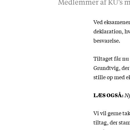
Medlemmer af KU’s mi
Ved eksamenern
deklaration
, h
besvarelse.
Tiltaget får nu 
Grundtvig, der 
stille op med e
LÆS OGSÅ:
Ny
Vi vil gerne ta
tiltag, der sta