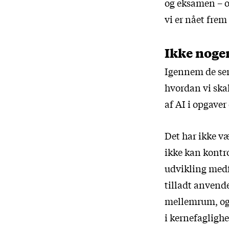
og eksamen – o
vi er nået frem 
Ikke noge
Igennem de sen
hvordan vi ska
af AI i opgave
Det har ikke væ
ikke kan kontro
udvikling medf
tilladt anvend
mellemrum, og 
i kernefaglighe