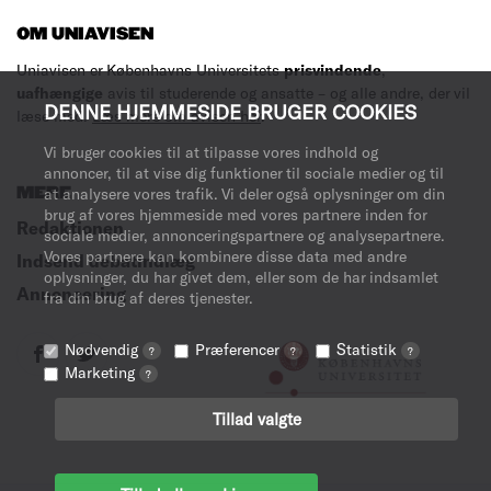
OM UNIAVISEN
Uniavisen er Københavns Universitets
prisvindende
,
uafhængige
avis til studerende og ansatte – og alle andre, der vil
DENNE HJEMMESIDE BRUGER COOKIES
læse med.
Læs mere om avisen her
.
Vi bruger cookies til at tilpasse vores indhold og
annoncer, til at vise dig funktioner til sociale medier og til
MERE
at analysere vores trafik. Vi deler også oplysninger om din
brug af vores hjemmeside med vores partnere inden for
Redaktionen
sociale medier, annonceringspartnere og analysepartnere.
Vores partnere kan kombinere disse data med andre
Indsend debatindlæg
oplysninger, du har givet dem, eller som de har indsamlet
Annoncering
fra din brug af deres tjenester.
Nødvendig
Præferencer
Statistik
?
?
?
Marketing
?
Tillad valgte