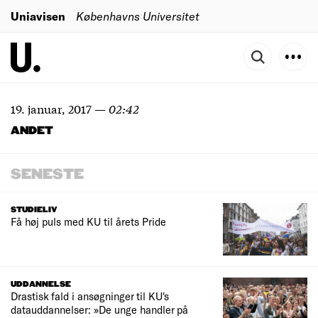
Uniavisen
Københavns Universitet
19. januar, 2017
—
02:42
ANDET
SENESTE
STUDIELIV
Få høj puls med KU til årets Pride
UDDANNELSE
Drastisk fald i ansøgninger til KU's
datauddannelser: »De unge handler på