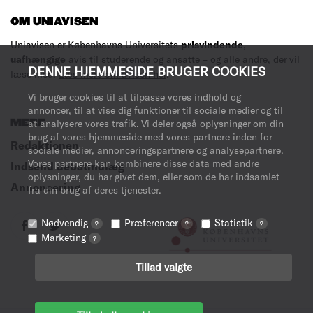
OM UNIAVISEN
Uniavisen er Københavns Universitets
prisvindende
,
uafhængige
avis til studerende og ansatte – og alle andre, der vil
DENNE HJEMMESIDE BRUGER COOKIES
læse med.
Læs mere om avisen her
.
Vi bruger cookies til at tilpasse vores indhold og
annoncer, til at vise dig funktioner til sociale medier og til
MERE
at analysere vores trafik. Vi deler også oplysninger om din
brug af vores hjemmeside med vores partnere inden for
Redaktionen
sociale medier, annonceringspartnere og analysepartnere.
Vores partnere kan kombinere disse data med andre
Indsend debatindlæg
oplysninger, du har givet dem, eller som de har indsamlet
Annoncering
fra din brug af deres tjenester.
Nødvendig
Præferencer
Statistik
?
?
?
Marketing
?
Tillad valgte