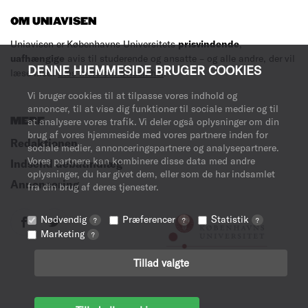
OM UNIAVISEN
Uniavisen er Københavns Universitets
prisvindende
,
uafhængige
avis til studerende og ansatte – og alle andre, der vil
DENNE HJEMMESIDE BRUGER COOKIES
læse med.
Læs mere om avisen her
.
Vi bruger cookies til at tilpasse vores indhold og
annoncer, til at vise dig funktioner til sociale medier og til
MERE
at analysere vores trafik. Vi deler også oplysninger om din
brug af vores hjemmeside med vores partnere inden for
Redaktionen
sociale medier, annonceringspartnere og analysepartnere.
Vores partnere kan kombinere disse data med andre
Indsend debatindlæg
oplysninger, du har givet dem, eller som de har indsamlet
Annoncering
fra din brug af deres tjenester.
Nødvendig
Præferencer
Statistik
?
?
?
Marketing
?
Tillad valgte