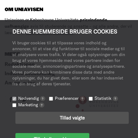
OM UNIAVISEN
Uniavisen er Københavns Universitets
prisvindende
,
uafhængige
avis til studerende og ansatte – og alle andre, der vil
DENNE HJEMMESIDE BRUGER COOKIES
læse med.
Læs mere om avisen her
.
Vi bruger cookies til at tilpasse vores indhold og
annoncer, til at vise dig funktioner til sociale medier og til
MERE
at analysere vores trafik. Vi deler også oplysninger om din
brug af vores hjemmeside med vores partnere inden for
Redaktionen
sociale medier, annonceringspartnere og analysepartnere.
Vores partnere kan kombinere disse data med andre
Indsend debatindlæg
oplysninger, du har givet dem, eller som de har indsamlet
Annoncering
fra din brug af deres tjenester.
Nødvendig
Præferencer
Statistik
?
?
?
Marketing
?
Tillad valgte