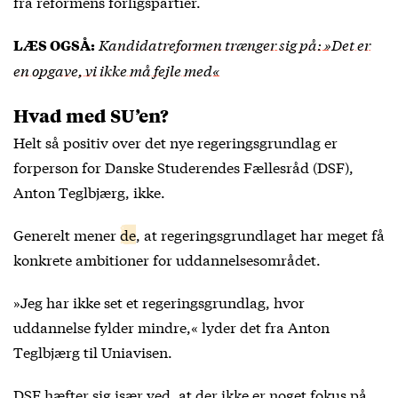
fra reformens forligspartier.
Kandidatreformen trænger sig på: »Det er
LÆS OGSÅ:
en opgave, vi ikke må fejle med«
Hvad med SU’en?
Helt så positiv over det nye regeringsgrundlag er
forperson for Danske Studerendes Fællesråd (DSF),
Anton Teglbjærg, ikke.
Generelt mener
de
, at regeringsgrundlaget har meget få
konkrete ambitioner for uddannelsesområdet.
»Jeg har ikke set et regeringsgrundlag, hvor
uddannelse fylder mindre,« lyder det fra Anton
Teglbjærg til Uniavisen.
DSF hæfter sig især ved, at der ikke er noget fokus på