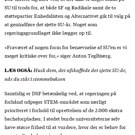
SU til trods for, at både SF og Radikale samt de to
støttepartier Enhedslisten og Alternativet gik til valg på
at genindføre det sjette SU-år. Noget som
regeringsgrundlaget ikke lægger op til.
»Fraværet af nogen form for benævnelse af SU’en er vi
meget kritiske over for,« siger Anton Teglbjærg.
Husk dem, der afskaffede det sjette SU-år,
LÆS OGSÅ:
når du står i stemmeboksen
Samtidig er DSF betænkelig ved, at regeringen på
forhånd udpeger STEM-området som særligt
prioriteret i forhold til oprettelsen af de 2.000 ekstra
bachelorpladser. I stedet burde universiteterne selv
have større frihed til at vurdere, hvor der er behov for