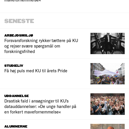
SENESTE
ARBEJDSMILJØ
Forsvarsforskning rykker tættere på KU
og rejser svære spørgsmål om
forskningsfrihed
STUDIELIV
Få høj puls med KU til årets Pride
UDDANNELSE
Drastisk fald i ansøgninger til KU's
datauddannelser: »De unge handler på
en forkert mavefornemmelse«
ALUMNERNE