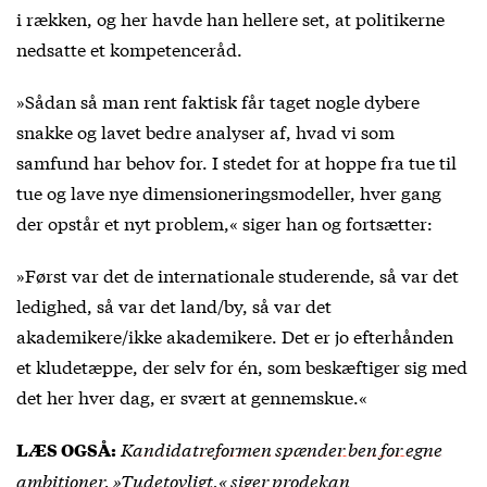
i rækken, og her havde han hellere set, at politikerne
nedsatte et kompetenceråd.
»Sådan så man rent faktisk får taget nogle dybere
snakke og lavet bedre analyser af, hvad vi som
samfund har behov for. I stedet for at hoppe fra tue til
tue og lave nye dimensioneringsmodeller, hver gang
der opstår et nyt problem,« siger han og fortsætter:
»Først var det de internationale studerende, så var det
ledighed, så var det land/by, så var det
akademikere/ikke akademikere. Det er jo efterhånden
et kludetæppe, der selv for én, som beskæftiger sig med
det her hver dag, er svært at gennemskue.«
Kandidatreformen spænder ben for egne
LÆS OGSÅ:
ambitioner. »Tudetovligt,« siger prodekan