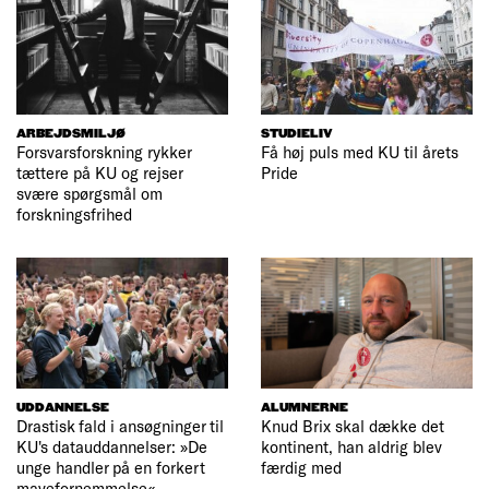
ARBEJDSMILJØ
STUDIELIV
Forsvarsforskning rykker
Få høj puls med KU til årets
tættere på KU og rejser
Pride
svære spørgsmål om
forskningsfrihed
UDDANNELSE
ALUMNERNE
Drastisk fald i ansøgninger til
Knud Brix skal dække det
KU's datauddannelser: »De
kontinent, han aldrig blev
unge handler på en forkert
færdig med
mavefornemmelse«