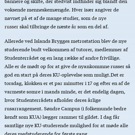
bannere og skilte, der stedvist indfinder sig blandt den
voksende menneskemængde. Hver især angiver de
navnet på et af de mange studier, som
de nye
russer
skal tilbringe de næste år som en del af.
Allerede ved Islands Brygges metrostation blev de nye
studerende budt velkommen af tutorer, medlemmer af
Studenterrådet og en lang række af andre frivillige.
Alle er de mødt op for at give de nyankommne russer så
god en start på deres KU-oplevelse som muligt.Det er
torsdag, klokken er et par minutter i 17 og efter en af de
varmeste somre i mands minde, er det endelig dagen,
hvor Studenterrådets afholder deres årlige
rusarrangement. Søndre Campus (i folkemunde bedre
kendt som KUA) lægger rammer til gildet. I dag får
samtlige nye KU-studerende mulighed for at møde alle
deres medstuderende for første gang.