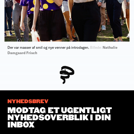
Der var masser af smil og nye venner på introdagen.
Billede:
Nathalie
Damgaard Frisch
NYHEDSBREV
MODTAG ET UGENTLIGT
NYHEDSOVERBLIK I DIN
INBOX