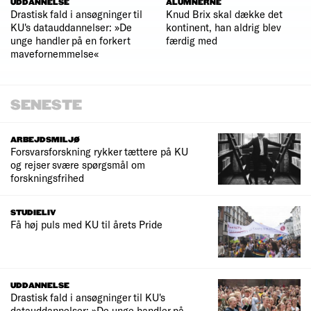
UDDANNELSE
ALUMNERNE
Drastisk fald i ansøgninger til
Knud Brix skal dække det
KU's datauddannelser: »De
kontinent, han aldrig blev
unge handler på en forkert
færdig med
mavefornemmelse«
SENESTE
ARBEJDSMILJØ
Forsvarsforskning rykker tættere på KU
og rejser svære spørgsmål om
forskningsfrihed
STUDIELIV
Få høj puls med KU til årets Pride
UDDANNELSE
Drastisk fald i ansøgninger til KU's
datauddannelser: »De unge handler på