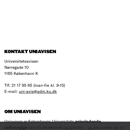
KONTAKT UNIAVISEN
Universitetsavisen
Nørregade 10
1165 København K
Tlf: 21 17 95 65
(man-fre kl. 9-15)
E-mail:
uni-avis@adm.ku.dk
OM UNIAVISEN
Uniavisen er Københavns Universitets
prisvindende
,
uafhængige
avis til studerende og ansatte – og alle andre, der vil