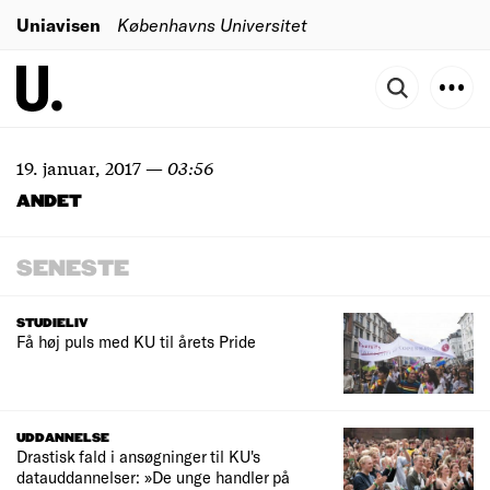
Uniavisen
Københavns Universitet
19. januar, 2017
—
03:56
ANDET
SENESTE
STUDIELIV
Få høj puls med KU til årets Pride
UDDANNELSE
Drastisk fald i ansøgninger til KU's
datauddannelser: »De unge handler på