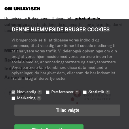
OM UNIAVISEN
Uniavisen er Københavns Universitets
prisvindende
,
uafhængige
avis til studerende og ansatte – og alle andre, der vil
DENNE HJEMMESIDE BRUGER COOKIES
læse med.
Læs mere om avisen her
.
Vi bruger cookies til at tilpasse vores indhold og
annoncer, til at vise dig funktioner til sociale medier og til
MERE
at analysere vores trafik. Vi deler også oplysninger om din
brug af vores hjemmeside med vores partnere inden for
Redaktionen
sociale medier, annonceringspartnere og analysepartnere.
Vores partnere kan kombinere disse data med andre
Indsend debatindlæg
oplysninger, du har givet dem, eller som de har indsamlet
Annoncering
fra din brug af deres tjenester.
Nødvendig
Præferencer
Statistik
?
?
?
Marketing
?
Tillad valgte