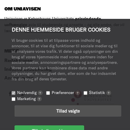
OM UNIAVISEN
Uniavisen er Københavns Universitets
prisvindende
,
uafhængige
avis til studerende og ansatte – og alle andre, der vil
DENNE HJEMMESIDE BRUGER COOKIES
læse med.
Læs mere om avisen her
.
Vi bruger cookies til at tilpasse vores indhold og
annoncer, til at vise dig funktioner til sociale medier og til
MERE
at analysere vores trafik. Vi deler også oplysninger om din
brug af vores hjemmeside med vores partnere inden for
Redaktionen
sociale medier, annonceringspartnere og analysepartnere.
Vores partnere kan kombinere disse data med andre
Indsend debatindlæg
oplysninger, du har givet dem, eller som de har indsamlet
Annoncering
fra din brug af deres tjenester.
Nødvendig
Præferencer
Statistik
?
?
?
Marketing
?
Tillad valgte