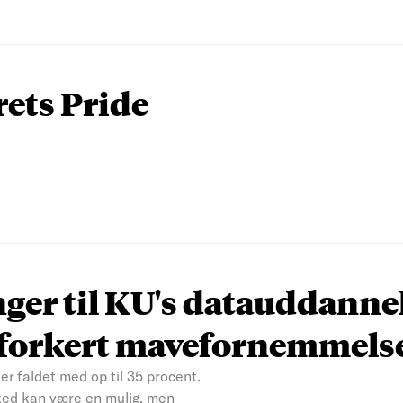
rets Pride
nger til KU's datauddanne
n forkert mavefornemmels
er faldet med op til 35 procent.
ked kan være en mulig, men