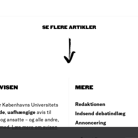
SE FLERE ARTIKLER
VISEN
MERE
Redaktionen
r Københavns Universitets
de
,
uafhængige
avis til
Indsend debatindlæg
og ansatte – og alle andre,
Annoncering
e med.
Læs mere om avisen