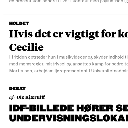
95 procent kom senere i livet i kontakt med psykiatrien ig
HOLDET
Hvis det er vigtigt for k
Cecilie
I fritiden optræder hun i musikvideoer og skyder indhold t
med momsregler, mistrivsel og ansattes kamp for bedre to
Mortensen, arbejdsmiljørepræsentant i Universitetsadmi
DEBAT
af:
Ole Kjærulff
IDF-BILLEDE HØRER S
UNDERVISNINGSLOKA