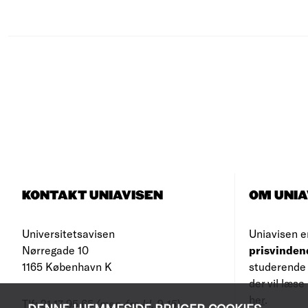
KONTAKT UNIAVISEN
OM UNIA
Universitetsavisen
Uniavisen e
Nørregade 10
prisvinden
1165 København K
studerende 
der vil læs
her
.
Tlf: 21 17 95 65
(man-fre kl. 9-15)