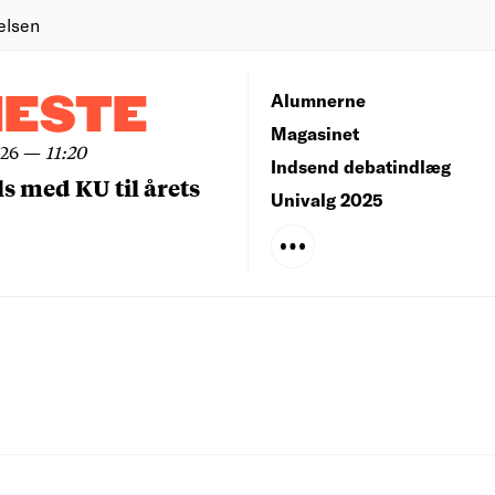
elsen
NESTE
Alumnerne
Magasinet
026
—
11:20
Indsend debatindlæg
ls med KU til årets
Univalg 2025