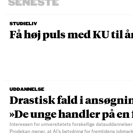
SENESTE
STUDIELIV
Få høj puls med KU til å
UDDANNELSE
Drastisk fald i ansøgni
»De unge handler på e
Interessen for universitetets forskellige datauddannelser 
Prodekan mener, at AI's betydning for fremtidens jobmar