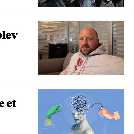
blev
e et