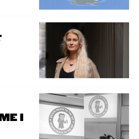
r
ME I