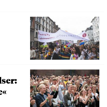
lser:
e«