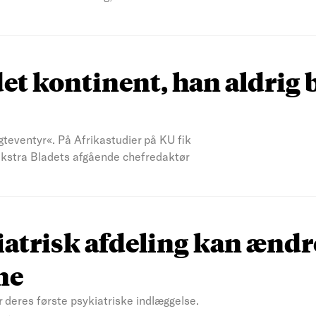
et kontinent, han aldrig 
teventyr«. På Afrikastudier på KU fik
 Ekstra Bladets afgående chefredaktør
atrisk afdeling kan ændr
ne
r deres første psykiatriske indlæggelse.