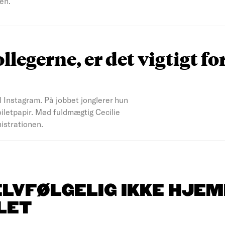
en.
ollegerne, er det vigtigt fo
il Instagram. På jobbet jonglerer hun
iletpapir. Mød fuldmægtig Cecilie
nistrationen.
ELVFØLGELIG IKKE HJEM
LET