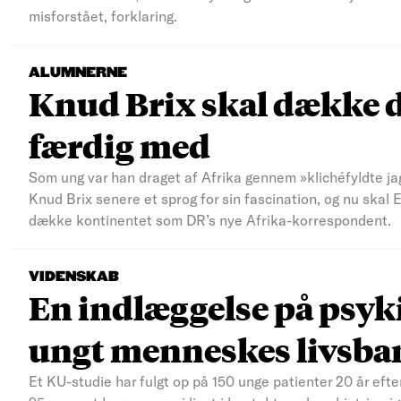
misforstået, forklaring.
ALUMNERNE
Knud Brix skal dække d
færdig med
Som ung var han draget af Afrika gennem »klichéfyldte jag
Knud Brix senere et sprog for sin fascination, og nu skal
dække kontinentet som DR’s nye Afrika-korrespondent.
VIDENSKAB
En indlæggelse på psyki
ungt menneskes livsba
Et KU-studie har fulgt op på 150 unge patienter 20 år efte