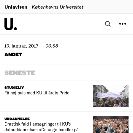
Uniavisen
Københavns Universitet
19. januar, 2017
—
03:58
ANDET
SENESTE
STUDIELIV
Få høj puls med KU til årets Pride
UDDANNELSE
Drastisk fald i ansøgninger til KU's
datauddannelser: »De unge handler på