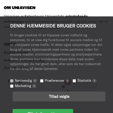
OM UNIAVISEN
Uniavisen er Københavns Universitets
prisvindende
,
uafhængige
avis til studerende og ansatte – og alle andre, der vil
DENNE HJEMMESIDE BRUGER COOKIES
læse med.
Læs mere om avisen her
.
Vi bruger cookies til at tilpasse vores indhold og
annoncer, til at vise dig funktioner til sociale medier og til
MERE
at analysere vores trafik. Vi deler også oplysninger om din
brug af vores hjemmeside med vores partnere inden for
Redaktionen
sociale medier, annonceringspartnere og analysepartnere.
Vores partnere kan kombinere disse data med andre
Indsend debatindlæg
oplysninger, du har givet dem, eller som de har indsamlet
Annoncering
fra din brug af deres tjenester.
Nødvendig
Præferencer
Statistik
?
?
?
Marketing
?
Tillad valgte