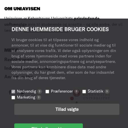
OM UNIAVISEN
Uniavisen er Københavns Universitets
prisvindende
,
uafhængige
avis til studerende og ansatte – og alle andre, der vil
DENNE HJEMMESIDE BRUGER COOKIES
læse med.
Læs mere om avisen her
.
Vi bruger cookies til at tilpasse vores indhold og
annoncer, til at vise dig funktioner til sociale medier og til
MERE
at analysere vores trafik. Vi deler også oplysninger om din
brug af vores hjemmeside med vores partnere inden for
Redaktionen
sociale medier, annonceringspartnere og analysepartnere.
Vores partnere kan kombinere disse data med andre
Indsend debatindlæg
oplysninger, du har givet dem, eller som de har indsamlet
Annoncering
fra din brug af deres tjenester.
Nødvendig
Præferencer
Statistik
?
?
?
Marketing
?
Tillad valgte