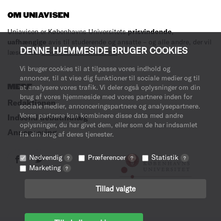
OM UNIAVISEN
Uniavisen er Københavns Universitets
prisvindende
,
uafhængige
avis til studerende og ansatte – og alle andre, der vil
DENNE HJEMMESIDE BRUGER COOKIES
læse med.
Læs mere om avisen her
.
Vi bruger cookies til at tilpasse vores indhold og
annoncer, til at vise dig funktioner til sociale medier og til
MERE
at analysere vores trafik. Vi deler også oplysninger om din
brug af vores hjemmeside med vores partnere inden for
Redaktionen
sociale medier, annonceringspartnere og analysepartnere.
Vores partnere kan kombinere disse data med andre
Indsend debatindlæg
oplysninger, du har givet dem, eller som de har indsamlet
Annoncering
fra din brug af deres tjenester.
Nødvendig
Præferencer
Statistik
?
?
?
Marketing
?
Tillad valgte