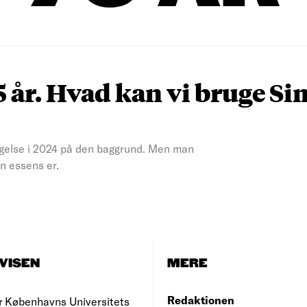
75 år. Hvad kan vi bruge S
gelse i 2024 på den baggrund. Men man
n essens er.
VISEN
MERE
Redaktionen
r Københavns Universitets