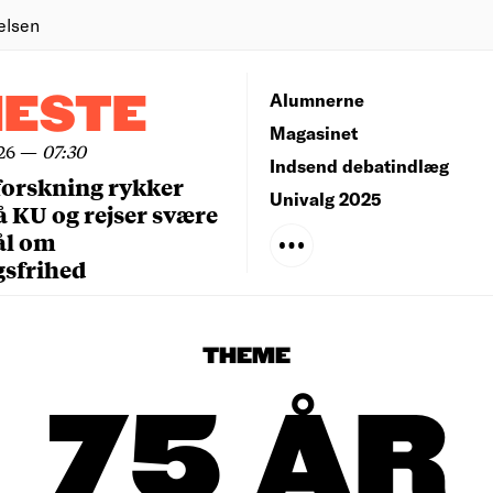
elsen
NESTE
Alumnerne
Magasinet
26
—
07:30
Indsend debatindlæg
forskning rykker
Univalg 2025
å KU og rejser svære
ål om
gsfrihed
THEME
75 ÅR