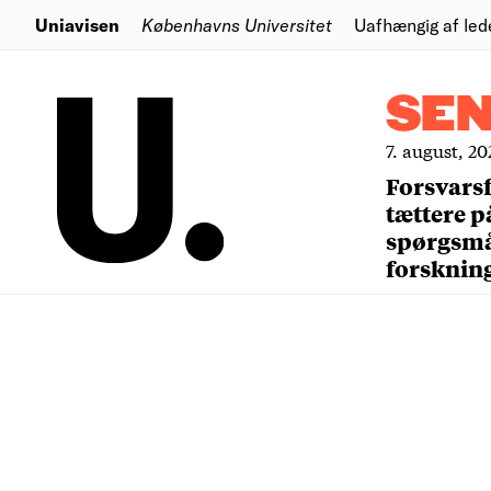
Uniavisen
Københavns Universitet
Uafhængig af led
SE
7. august, 20
Forsvars
tættere p
spørgsm
forsknin