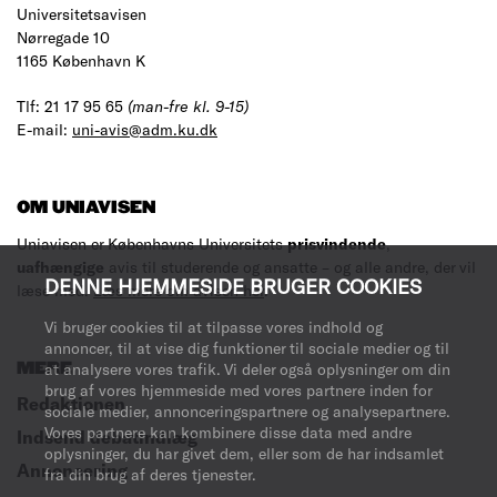
Universitetsavisen
Nørregade 10
1165 København K
Tlf: 21 17 95 65
(man-fre kl. 9-15)
E-mail:
uni-avis@adm.ku.dk
OM UNIAVISEN
Uniavisen er Københavns Universitets
prisvindende
,
uafhængige
avis til studerende og ansatte – og alle andre, der vil
DENNE HJEMMESIDE BRUGER COOKIES
læse med.
Læs mere om avisen her
.
Vi bruger cookies til at tilpasse vores indhold og
annoncer, til at vise dig funktioner til sociale medier og til
MERE
at analysere vores trafik. Vi deler også oplysninger om din
brug af vores hjemmeside med vores partnere inden for
Redaktionen
sociale medier, annonceringspartnere og analysepartnere.
Vores partnere kan kombinere disse data med andre
Indsend debatindlæg
oplysninger, du har givet dem, eller som de har indsamlet
Annoncering
fra din brug af deres tjenester.