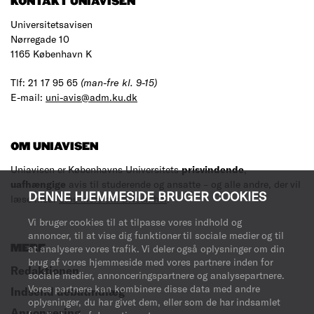
KONTAKT UNIAVISEN
Universitetsavisen
Nørregade 10
1165 København K
Tlf: 21 17 95 65
(man-fre kl. 9-15)
E-mail:
uni-avis@adm.ku.dk
OM UNIAVISEN
Uniavisen er Københavns Universitets
prisvindende
,
uafhængige
avis til studerende og ansatte – og alle andre, der vil
DENNE HJEMMESIDE BRUGER COOKIES
læse med.
Læs mere om avisen her
.
Vi bruger cookies til at tilpasse vores indhold og
annoncer, til at vise dig funktioner til sociale medier og til
at analysere vores trafik. Vi deler også oplysninger om din
MERE
brug af vores hjemmeside med vores partnere inden for
Redaktionen
sociale medier, annonceringspartnere og analysepartnere.
Vores partnere kan kombinere disse data med andre
Indsend debatindlæg
oplysninger, du har givet dem, eller som de har indsamlet
Annoncering