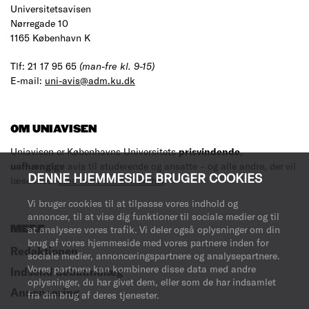
Universitetsavisen
Nørregade 10
1165 København K
Tlf: 21 17 95 65
(man-fre kl. 9-15)
E-mail:
uni-avis@adm.ku.dk
OM UNIAVISEN
Uniavisen er Københavns Universitets
prisvindende
,
uafhængige
avis til studerende og ansatte – og alle andre, der vil
DENNE HJEMMESIDE BRUGER COOKIES
læse med.
Læs mere om avisen her
.
Vi bruger cookies til at tilpasse vores indhold og
annoncer, til at vise dig funktioner til sociale medier og til
MERE
at analysere vores trafik. Vi deler også oplysninger om din
brug af vores hjemmeside med vores partnere inden for
Redaktionen
sociale medier, annonceringspartnere og analysepartnere.
Vores partnere kan kombinere disse data med andre
Indsend debatindlæg
oplysninger, du har givet dem, eller som de har indsamlet
Annoncering
fra din brug af deres tjenester.