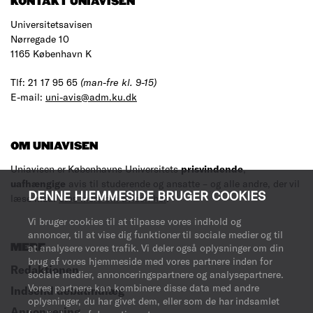
KONTAKT UNIAVISEN
Universitetsavisen
Nørregade 10
1165 København K
Tlf: 21 17 95 65
(man-fre kl. 9-15)
E-mail:
uni-avis@adm.ku.dk
OM UNIAVISEN
Uniavisen er Københavns Universitets
prisvindende
,
uafhængige
avis til studerende og ansatte – og alle andre, der vil
DENNE HJEMMESIDE BRUGER COOKIES
læse med.
Læs mere om avisen her
.
Vi bruger cookies til at tilpasse vores indhold og
annoncer, til at vise dig funktioner til sociale medier og til
at analysere vores trafik. Vi deler også oplysninger om din
MERE
brug af vores hjemmeside med vores partnere inden for
Redaktionen
sociale medier, annonceringspartnere og analysepartnere.
Vores partnere kan kombinere disse data med andre
Indsend debatindlæg
oplysninger, du har givet dem, eller som de har indsamlet
Annoncering