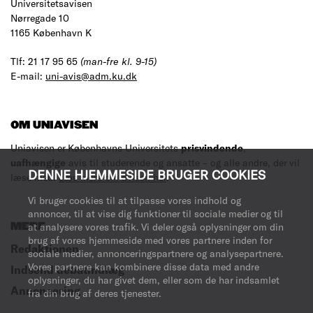
Universitetsavisen
Nørregade 10
1165 København K
Tlf: 21 17 95 65
(man-fre kl. 9-15)
E-mail:
uni-avis@adm.ku.dk
OM UNIAVISEN
Uniavisen er Københavns Universitets
prisvindende
,
uafhængige
avis til studerende og ansatte – og alle andre, der vil
DENNE HJEMMESIDE BRUGER COOKIES
læse med.
Læs mere om avisen her
.
Vi bruger cookies til at tilpasse vores indhold og
annoncer, til at vise dig funktioner til sociale medier og til
at analysere vores trafik. Vi deler også oplysninger om din
MERE
brug af vores hjemmeside med vores partnere inden for
Redaktionen
sociale medier, annonceringspartnere og analysepartnere.
Vores partnere kan kombinere disse data med andre
Indsend debatindlæg
oplysninger, du har givet dem, eller som de har indsamlet
Annoncering
fra din brug af deres tjenester.