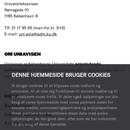
Universitetsavisen
Nørregade 10
1165 København K
Tlf: 21 17 95 65
(man-fre kl. 9-15)
E-mail:
uni-avis@adm.ku.dk
OM UNIAVISEN
Uniavisen er Københavns Universitets
prisvindende
,
uafhængige
avis til studerende og ansatte – og alle andre, der vil
DENNE HJEMMESIDE BRUGER COOKIES
læse med.
Læs mere om avisen her
.
Vi bruger cookies til at tilpasse vores indhold og
annoncer, til at vise dig funktioner til sociale medier og til
MERE
at analysere vores trafik. Vi deler også oplysninger om din
brug af vores hjemmeside med vores partnere inden for
Redaktionen
sociale medier, annonceringspartnere og analysepartnere.
Vores partnere kan kombinere disse data med andre
Indsend debatindlæg
oplysninger, du har givet dem, eller som de har indsamlet
Annoncering
fra din brug af deres tjenester.