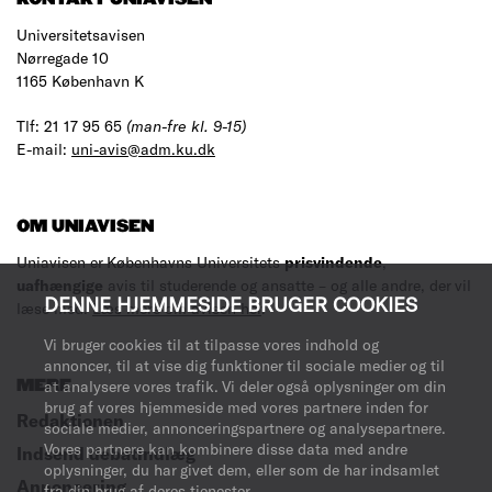
Universitetsavisen
Nørregade 10
1165 København K
Tlf: 21 17 95 65
(man-fre kl. 9-15)
E-mail:
uni-avis@adm.ku.dk
OM UNIAVISEN
Uniavisen er Københavns Universitets
prisvindende
,
uafhængige
avis til studerende og ansatte – og alle andre, der vil
DENNE HJEMMESIDE BRUGER COOKIES
læse med.
Læs mere om avisen her
.
Vi bruger cookies til at tilpasse vores indhold og
annoncer, til at vise dig funktioner til sociale medier og til
MERE
at analysere vores trafik. Vi deler også oplysninger om din
brug af vores hjemmeside med vores partnere inden for
Redaktionen
sociale medier, annonceringspartnere og analysepartnere.
Vores partnere kan kombinere disse data med andre
Indsend debatindlæg
oplysninger, du har givet dem, eller som de har indsamlet
Annoncering
fra din brug af deres tjenester.