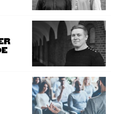
 ER
DE