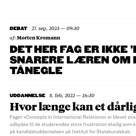
27. sep, 2023
—
09:30
DEBAT
af:
Morten Kromann
DET HER FAG ER IKKE 
SNARERE LÆREN OM 
TÅNEGLE
8. feb, 2022
—
16:30
UDDANNELSE
Hvor længe kan et dårlig
Faget »Concepts in International Relations« er blevet eval
udbydes til de studerendes store frustration stadig som en
på kandidatuddannelsen på Institut for Statskundskab.