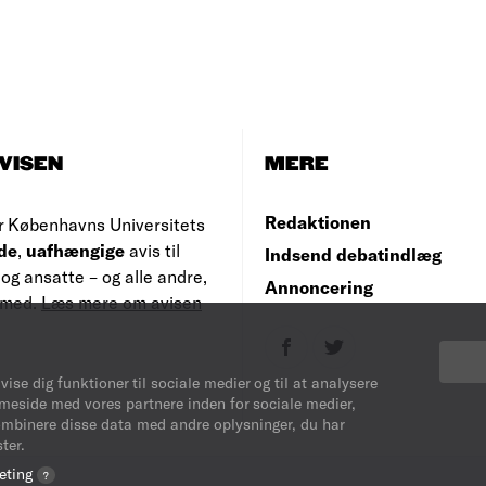
VISEN
MERE
Redaktionen
r Københavns Universitets
de
,
uafhængige
avis til
Indsend debatindlæg
og ansatte – og alle andre,
Annoncering
e med.
Læs mere om avisen
vise dig funktioner til sociale medier og til at analysere
mmeside med vores partnere inden for sociale medier,
ombinere disse data med andre oplysninger, du har
ter.
eting
?