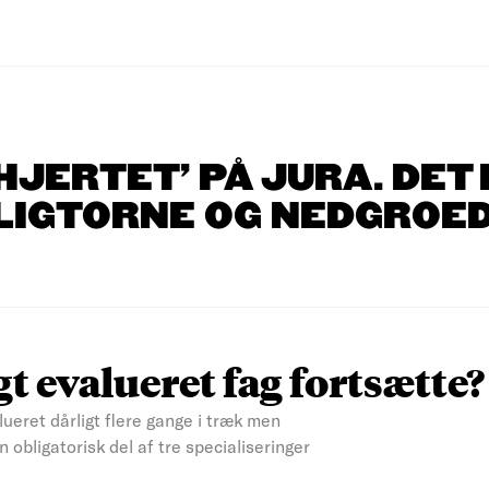
’HJERTET’ PÅ JURA. DET
LIGTORNE OG NEDGROE
t evalueret fag fortsætte?
ueret dårligt flere gange i træk men
 obligatorisk del af tre specialiseringer