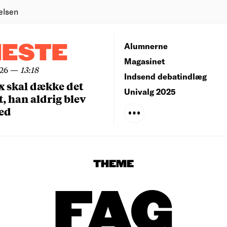
elsen
NESTE
Alumnerne
Magasinet
026
—
13:18
Indsend debatindlæg
x skal dække det
Univalg 2025
, han aldrig blev
ed
THEME
FAG