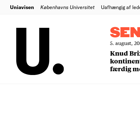
Uniavisen
Københavns Universitet
Uafhængig af led
SE
5. august, 2
Knud Bri
kontinent
færdig m