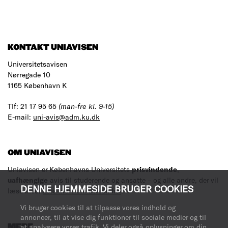
KONTAKT UNIAVISEN
Universitetsavisen
Nørregade 10
1165 København K
Tlf: 21 17 95 65
(man-fre kl. 9-15)
E-mail:
uni-avis@adm.ku.dk
OM UNIAVISEN
Uniavisen er Københavns Universitets
prisvindende
,
uafhængige
avis til studerende og ansatte – og alle andre, der vil
DENNE HJEMMESIDE BRUGER COOKIES
læse med.
Læs mere om avisen her
.
Vi bruger cookies til at tilpasse vores indhold og
annoncer, til at vise dig funktioner til sociale medier og til
MERE
at analysere vores trafik. Vi deler også oplysninger om din