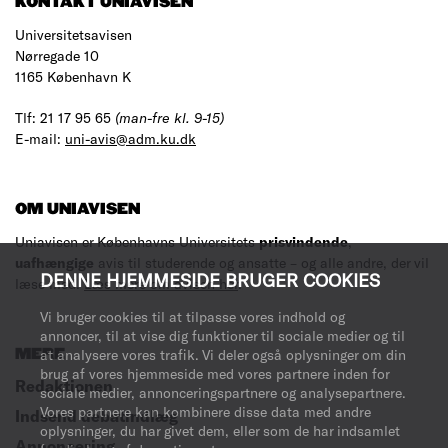
KONTAKT UNIAVISEN
Universitetsavisen
Nørregade 10
1165 København K
Tlf: 21 17 95 65
(man-fre kl. 9-15)
E-mail:
uni-avis@adm.ku.dk
OM UNIAVISEN
Uniavisen er Københavns Universitets
prisvindende
,
uafhængige
avis til studerende og ansatte – og alle andre, der vil
DENNE HJEMMESIDE BRUGER COOKIES
læse med.
Læs mere om avisen her
.
Vi bruger cookies til at tilpasse vores indhold og
annoncer, til at vise dig funktioner til sociale medier og til
at analysere vores trafik. Vi deler også oplysninger om din
MERE
brug af vores hjemmeside med vores partnere inden for
Redaktionen
sociale medier, annonceringspartnere og analysepartnere.
Vores partnere kan kombinere disse data med andre
Indsend debatindlæg
oplysninger, du har givet dem, eller som de har indsamlet
Annoncering