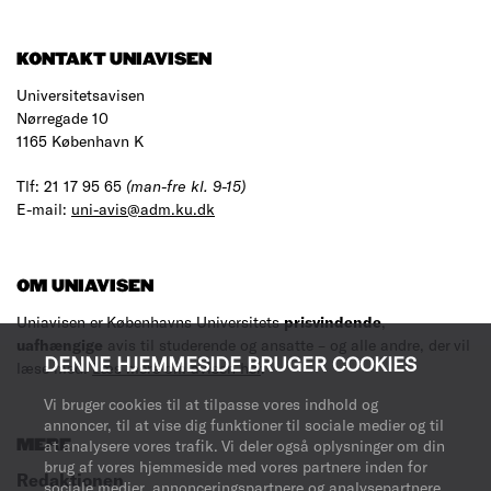
KONTAKT UNIAVISEN
Universitetsavisen
Nørregade 10
1165 København K
Tlf: 21 17 95 65
(man-fre kl. 9-15)
E-mail:
uni-avis@adm.ku.dk
OM UNIAVISEN
Uniavisen er Københavns Universitets
prisvindende
,
uafhængige
avis til studerende og ansatte – og alle andre, der vil
DENNE HJEMMESIDE BRUGER COOKIES
læse med.
Læs mere om avisen her
.
Vi bruger cookies til at tilpasse vores indhold og
annoncer, til at vise dig funktioner til sociale medier og til
MERE
at analysere vores trafik. Vi deler også oplysninger om din
brug af vores hjemmeside med vores partnere inden for
Redaktionen
sociale medier, annonceringspartnere og analysepartnere.