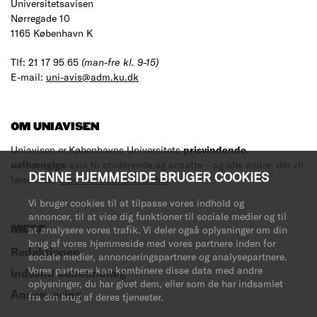
Universitetsavisen
Nørregade 10
1165 København K
Tlf: 21 17 95 65
(man-fre kl. 9-15)
E-mail:
uni-avis@adm.ku.dk
OM UNIAVISEN
Uniavisen er Københavns Universitets
prisvindende
,
uafhængige
avis til studerende og ansatte – og alle andre, der vil
DENNE HJEMMESIDE BRUGER COOKIES
læse med.
Læs mere om avisen her
.
Vi bruger cookies til at tilpasse vores indhold og
annoncer, til at vise dig funktioner til sociale medier og til
at analysere vores trafik. Vi deler også oplysninger om din
MERE
brug af vores hjemmeside med vores partnere inden for
Redaktionen
sociale medier, annonceringspartnere og analysepartnere.
Vores partnere kan kombinere disse data med andre
Indsend debatindlæg
oplysninger, du har givet dem, eller som de har indsamlet
Annoncering
fra din brug af deres tjenester.