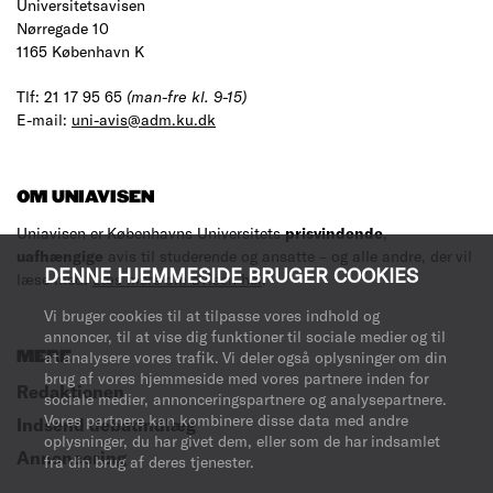
Universitetsavisen
Nørregade 10
1165 København K
Tlf: 21 17 95 65
(man-fre kl. 9-15)
E-mail:
uni-avis@adm.ku.dk
OM UNIAVISEN
Uniavisen er Københavns Universitets
prisvindende
,
uafhængige
avis til studerende og ansatte – og alle andre, der vil
DENNE HJEMMESIDE BRUGER COOKIES
læse med.
Læs mere om avisen her
.
Vi bruger cookies til at tilpasse vores indhold og
annoncer, til at vise dig funktioner til sociale medier og til
at analysere vores trafik. Vi deler også oplysninger om din
MERE
brug af vores hjemmeside med vores partnere inden for
Redaktionen
sociale medier, annonceringspartnere og analysepartnere.
Vores partnere kan kombinere disse data med andre
Indsend debatindlæg
oplysninger, du har givet dem, eller som de har indsamlet
Annoncering
fra din brug af deres tjenester.