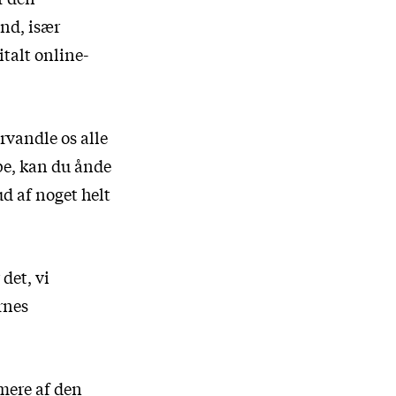
and, især
italt online-
rvandle os alle
ibe, kan du ånde
d af noget helt
det, vi
rnes
 mere af den