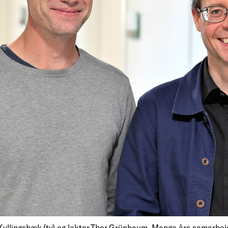
Kyllingsbæk (tv) og lektor Thor Grünbaum. Mange års samarbejd