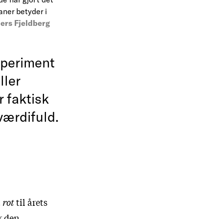
aner betyder i
ers Fjeldberg
speriment
ller
 faktisk
 værdifuld.
 rot
til årets
r den