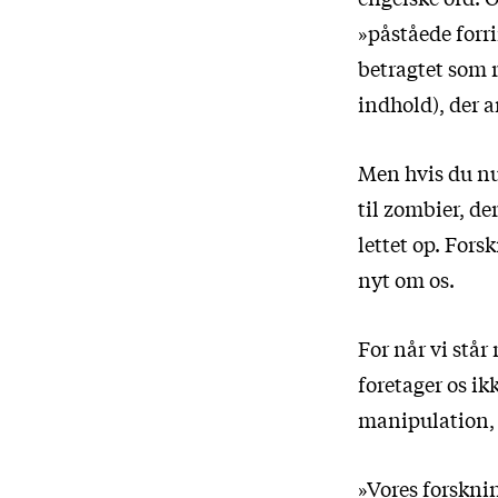
»påståede forri
betragtet som r
indhold), der a
Men hvis du nu 
til zombier, de
lettet op. For
nyt om os.
For når vi står
foretager os ik
manipulation, 
»Vores forsknin