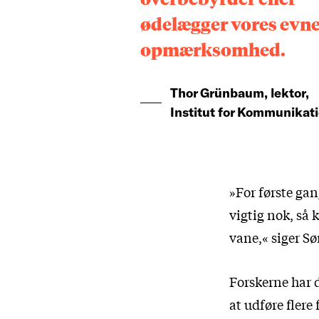
ødelægger vores evne 
opmærksomhed.
Thor Grünbaum, lektor,
Institut for Kommunikat
»For første gang
vigtig nok, så
vane,« siger S
Forskerne har 
at udføre flere