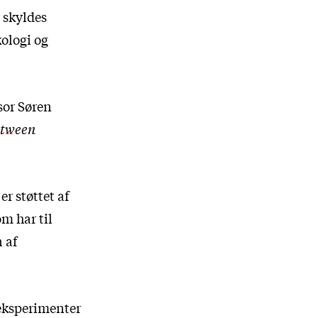
n skyldes
kologi og
sor Søren
etween
er støttet af
m har til
 af
eksperimenter