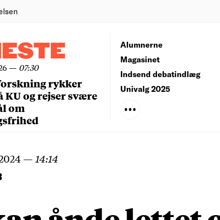
elsen
NESTE
Alumnerne
Magasinet
26
—
07:30
Indsend debatindlæg
forskning rykker
Univalg 2025
å KU og rejser svære
ål om
gsfrihed
 2024
—
14:14
B
an ånde lettet 