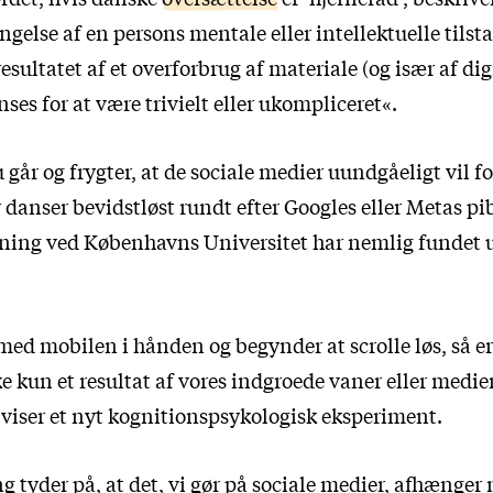
ngelse af en persons mentale eller intellektuelle tilst
esultatet af et overforbrug af materiale (og især af dig
nses for at være trivielt eller ukompliceret«.
går og frygter, at de sociale medier uundgåeligt vil fo
r danser bevidstløst rundt efter Googles eller Metas p
skning ved Københavns Universitet har nemlig fundet u
 med mobilen i hånden og begynder at scrolle løs, så er 
ke kun et resultat af vores indgroede vaner eller medie
viser et nyt kognitionspsykologisk eksperiment.
g tyder på, at det, vi gør på sociale medier, afhænger