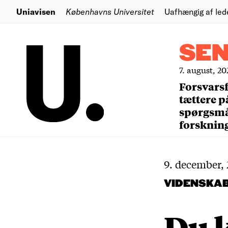
Uniavisen
Københavns Universitet
Uafhængig af led
SE
7. august, 20
Forsvars
tættere p
spørgsm
forsknin
9. december,
VIDENSKA
Du k