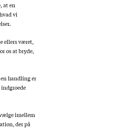
, at en
 hvad vi
lser.
e ellers været,
r os at bryde,
s en handling er
n indgroede
l vælge imellem
ation, der på