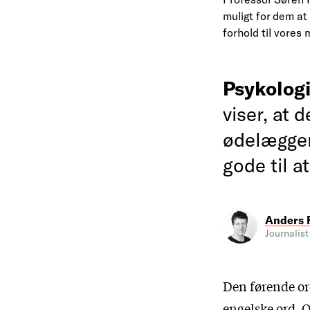
muligt for dem at 
forhold til vores 
Psykolog
viser, at 
ødelægger
gode til a
Anders 
Journalist
Den førende or
engelske ord. 