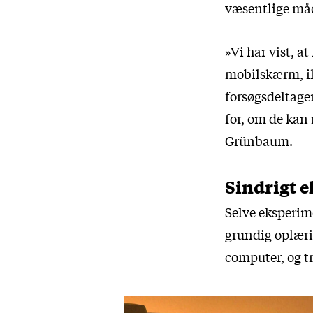
væsentlige måd
»Vi har vist, a
mobilskærm, ikk
forsøgsdeltage
for, om de kan 
Grünbaum.
Sindrigt 
Selve eksperime
grundig oplæri
computer, og tr