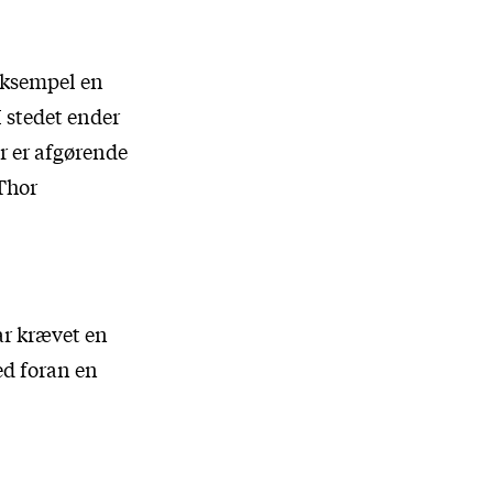
 eksempel en
I stedet ender
r er afgørende
 Thor
ar krævet en
ed foran en
.