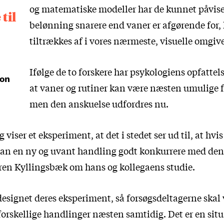
og matematiske modeller har de kunnet påvise
til
belønning snarere end vaner er afgørende for,
tiltrækkes af i vores nærmeste, visuelle omgive
Ifølge de to forskere har psykologiens opfattels
ion
at vaner og rutiner kan være næsten umulige fo
men den anskuelse udfordres nu.
 viser et eksperiment, at det i stedet ser ud til, at hvi
 kan en ny og uvant handling godt konkurrere med de
øren Kyllingsbæk om hans og kollegaens studie.
designet deres eksperiment, så forsøgsdeltagerne ska
 forskellige handlinger næsten samtidig. Det er en situ