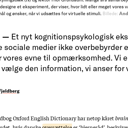
designe et eksperiment, der viser, hvor lidt eller meget vores v
mål og ønsker, når vi udsættes for virtuelle stimuli.
Billede:
And
i —
Et nyt kognitionspsykologisk ek
de sociale medier ikke overbebyrder e
 vores evne til opmærksomhed. Vi er
t vælge den information, vi anser for
Fjeldberg
dbog Oxford English Dictionary har netop kåret
brain
Ordet, hvis danske
oversættelse
er ‘hjerneråd’, beskrive