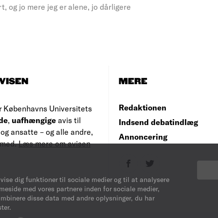
, og jo mere jeg er alene, jo dårligere
VISEN
MERE
Redaktionen
r Københavns Universitets
de
,
uafhængige
avis til
Indsend debatindlæg
og ansatte – og alle andre,
Annoncering
e med.
Læs mere om avisen
vise dig funktioner til sociale medier og til at analysere
mmeside med vores partnere inden for sociale medier,
ombinere disse data med andre oplysninger, du har
ter.