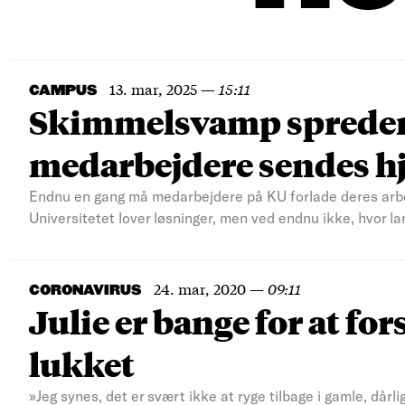
13. mar, 2025
—
15:11
CAMPUS
Skimmelsvamp spreder 
medarbejdere sendes h
Endnu en gang må medarbejdere på KU forlade deres arbe
Universitetet lover løsninger, men ved endnu ikke, hvor lang
24. mar, 2020
—
09:11
CORONAVIRUS
Julie er bange for at fo
lukket
»Jeg synes, det er svært ikke at ryge tilbage i gamle, dårl