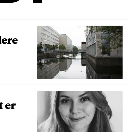
lere
t er