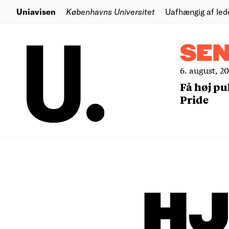
Uniavisen
Københavns Universitet
Uafhængig af led
SE
6. august, 2
Få høj pu
Pride
H