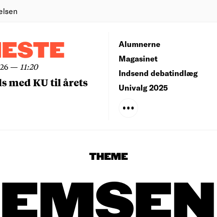
elsen
NESTE
Alumnerne
Magasinet
026
—
11:20
Indsend debatindlæg
ls med KU til årets
Univalg 2025
THEME
JEMSEN