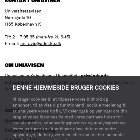
KONTAKT UNIAVISEN
Universitetsavisen
Nørregade 10
1165 København K
Tlf: 21 17 95 65
(man-fre kl. 9-15)
E-mail:
uni-avis@adm.ku.dk
OM UNIAVISEN
Uniavisen er Københavns Universitets
prisvindende
,
uafhængige
avis til studerende og ansatte – og alle andre, der vil
DENNE HJEMMESIDE BRUGER COOKIES
læse med.
Læs mere om avisen her
.
Vi bruger cookies til at tilpasse vores indhold og
annoncer, til at vise dig funktioner til sociale medier og til
at analysere vores trafik. Vi deler også oplysninger om din
MERE
brug af vores hjemmeside med vores partnere inden for
Redaktionen
sociale medier, annonceringspartnere og analysepartnere.
Vores partnere kan kombinere disse data med andre
Indsend debatindlæg
oplysninger, du har givet dem, eller som de har indsamlet
Annoncering