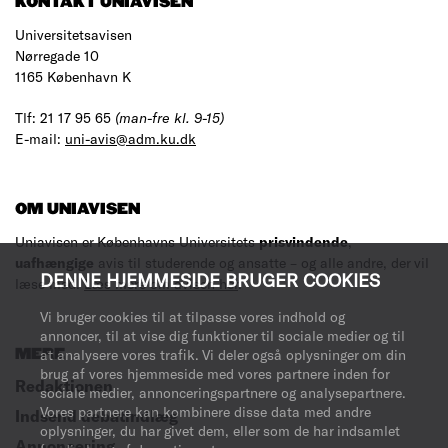
KONTAKT UNIAVISEN
Universitetsavisen
Nørregade 10
1165 København K
Tlf: 21 17 95 65
(man-fre kl. 9-15)
E-mail:
uni-avis@adm.ku.dk
OM UNIAVISEN
Uniavisen er Københavns Universitets
prisvindende
,
uafhængige
avis til studerende og ansatte – og alle andre, der vil
DENNE HJEMMESIDE BRUGER COOKIES
læse med.
Læs mere om avisen her
.
Vi bruger cookies til at tilpasse vores indhold og
annoncer, til at vise dig funktioner til sociale medier og til
at analysere vores trafik. Vi deler også oplysninger om din
MERE
brug af vores hjemmeside med vores partnere inden for
Redaktionen
sociale medier, annonceringspartnere og analysepartnere.
Vores partnere kan kombinere disse data med andre
Indsend debatindlæg
oplysninger, du har givet dem, eller som de har indsamlet
Annoncering