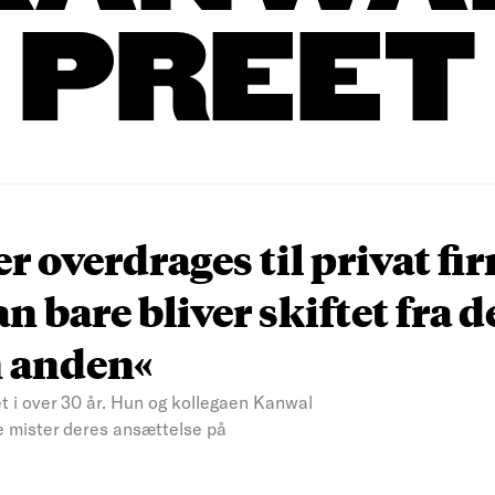
PREET
r overdrages til privat fi
n bare bliver skiftet fra 
n anden«
 i over 30 år. Hun og kollegaen Kanwal
 de mister deres ansættelse på