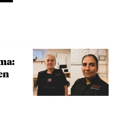
rma:
den