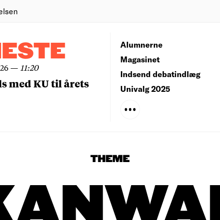
elsen
NESTE
Alumnerne
Magasinet
026
—
11:20
Indsend debatindlæg
ls med KU til årets
Univalg 2025
THEME
KANWA