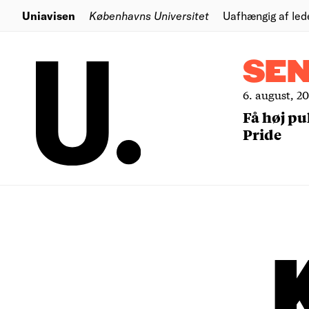
Uniavisen
Københavns Universitet
Uafhængig af led
SE
6. august, 2
Få høj pu
Pride