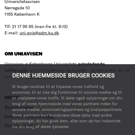
Universitetsavisen
Nørregade 10
1165 København K
Tlf: 21 17 95 65
(man-fre kl. 9-15)
E-mail:
uni-avis@adm.ku.dk
OM UNIAVISEN
Uniavisen er Københavns Universitets
prisvindende
,
uafhængige
avis til studerende og ansatte – og alle andre, der vil
DENNE HJEMMESIDE BRUGER COOKIES
læse med.
Læs mere om avisen her
.
Vi bruger cookies til at tilpasse vores indhold og
annoncer, til at vise dig funktioner til sociale medier og til
at analysere vores trafik. Vi deler også oplysninger om din
MERE
brug af vores hjemmeside med vores partnere inden for
Redaktionen
sociale medier, annonceringspartnere og analysepartnere.
Vores partnere kan kombinere disse data med andre
Indsend debatindlæg
oplysninger, du har givet dem, eller som de har indsamlet
Annoncering
fra din brug af deres tjenester.