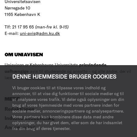
Universitetsavisen
Nørregade 10
1165 København K
Tlf: 21 17 95 65
(man-fre kl. 9-15)
E-mail:
uni-avis@adm.ku.dk
OM UNIAVISEN
Uniavisen er Københavns Universitets
prisvindende
,
uafhængige
avis til studerende og ansatte – og alle andre, der vil
DENNE HJEMMESIDE BRUGER COOKIES
læse med.
Læs mere om avisen her
.
Vi bruger cookies til at tilpasse vores indhold og
annoncer, til at vise dig funktioner til sociale medier og til
at analysere vores trafik. Vi deler også oplysninger om din
MERE
brug af vores hjemmeside med vores partnere inden for
Redaktionen
sociale medier, annonceringspartnere og analysepartnere.
Vores partnere kan kombinere disse data med andre
Indsend debatindlæg
oplysninger, du har givet dem, eller som de har indsamlet
Annoncering
fra din brug af deres tjenester.