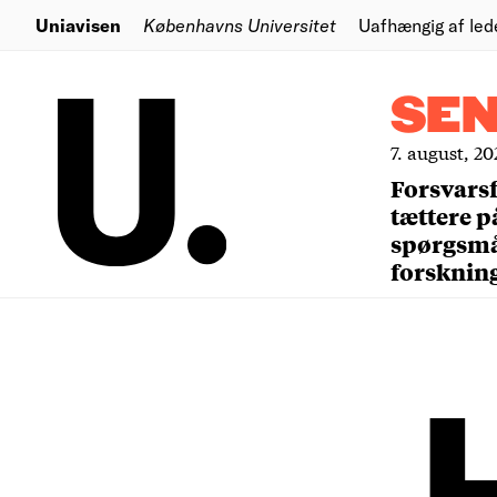
Uniavisen
Københavns Universitet
Uafhængig af led
SE
7. august, 20
Forsvars
tættere p
spørgsm
forsknin