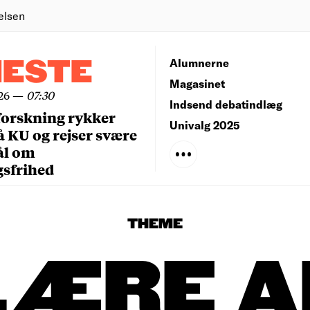
elsen
NESTE
Alumnerne
Magasinet
26
—
07:30
Indsend debatindlæg
forskning rykker
Univalg 2025
å KU og rejser svære
ål om
gsfrihed
THEME
LÆRE A