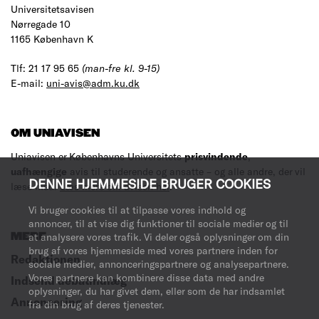
Universitetsavisen
Nørregade 10
1165 København K
Tlf: 21 17 95 65
(man-fre kl. 9-15)
E-mail:
uni-avis@adm.ku.dk
OM UNIAVISEN
Uniavisen er Københavns Universitets
prisvindende
,
uafhængige
avis til studerende og ansatte – og alle andre, der vil
DENNE HJEMMESIDE BRUGER COOKIES
læse med.
Læs mere om avisen her
.
Vi bruger cookies til at tilpasse vores indhold og
annoncer, til at vise dig funktioner til sociale medier og til
MERE
at analysere vores trafik. Vi deler også oplysninger om din
brug af vores hjemmeside med vores partnere inden for
Redaktionen
sociale medier, annonceringspartnere og analysepartnere.
Vores partnere kan kombinere disse data med andre
Indsend debatindlæg
oplysninger, du har givet dem, eller som de har indsamlet
Annoncering
fra din brug af deres tjenester.