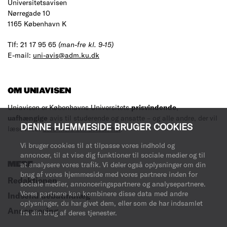
Universitetsavisen
Nørregade 10
1165 København K
Tlf: 21 17 95 65
(man-fre kl. 9-15)
E-mail:
uni-avis@adm.ku.dk
OM UNIAVISEN
Uniavisen er Københavns Universitets
prisvindende
,
uafhængige
avis til studerende og ansatte – og alle andre, der vil
DENNE HJEMMESIDE BRUGER COOKIES
læse med.
Læs mere om avisen her
.
Vi bruger cookies til at tilpasse vores indhold og
annoncer, til at vise dig funktioner til sociale medier og til
at analysere vores trafik. Vi deler også oplysninger om din
MERE
brug af vores hjemmeside med vores partnere inden for
Redaktionen
sociale medier, annonceringspartnere og analysepartnere.
Vores partnere kan kombinere disse data med andre
Indsend debatindlæg
oplysninger, du har givet dem, eller som de har indsamlet
Annoncering
fra din brug af deres tjenester.